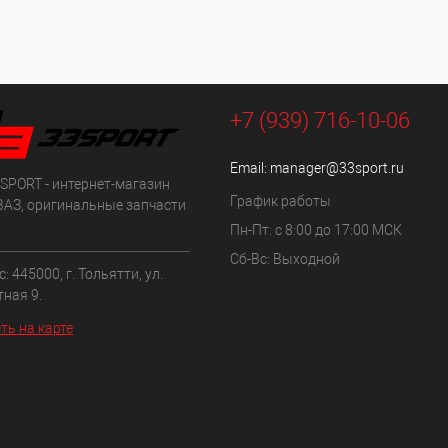
+7 (939) 716-10-06
Email:
manager@33sport.ru
SPORT - интернет-магазин
График работы
ВАЗ, оригинальные запчасти
Пн-Пт: с 8:00 до 17:00 МСК
Сб-Вс: Выходной
: 445000, г. Тольятти, ул.
ная 9.
ть на карте