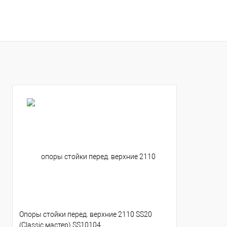
В корзину
В корзину
Купить в 1 клик
К сравнению
Купить в 1 клик
К с
В избранное
В наличии
В избранное
В н
Опоры стойки перед. верхние 2110 SS20
(Classic мастер) SS10104