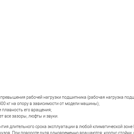
о превышения рабочей нагрузки подшипника (рабочая нагрузка по
400 кг на опору в зависимости от модели машины);
и плавность его вращения;
т все зазоры, люфты и звуки.
я длительного срока эксплуатации в любой климатической зоне 
кузов. При повороте руля одновременно вращаются: корпус стойки,