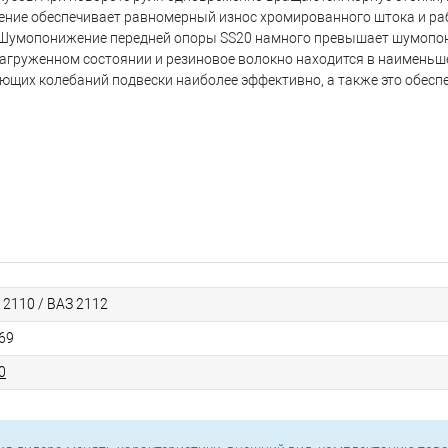
щение обеспечивает равномерный износ хромированного штока и ра
ом. Шумопонижение передней опоры SS20 намного превышает шумоп
енагруженном состоянии и резиновое волокно находится в наименьш
щих колебаний подвески наиболее эффективно, а также это обесп
 2110 / ВАЗ 2112
69
0