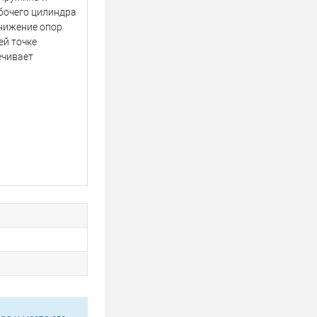
бочего цилиндра
онижение опор
ей точке
ечивает