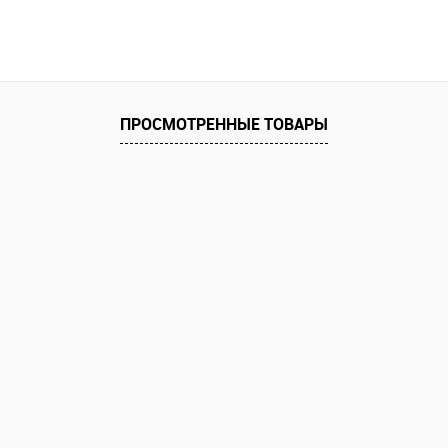
В корзину
равнению
Купить в 1 клик
К сравнению
Купить в 1 к
аличии
В избранное
В наличии
В избранное
ПРОСМОТРЕННЫЕ ТОВАРЫ