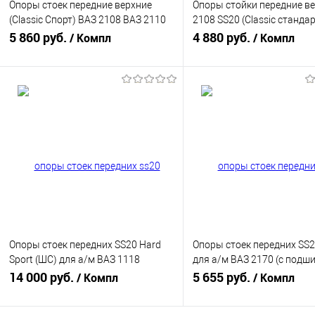
Опоры стоек передние верхние
Опоры стойки передние в
(Classic Спорт) ВАЗ 2108 ВАЗ 2110
2108 SS20 (Classic стандар
SS20 SS10105
5 860 руб.
SS10101
4 880 руб.
/ Компл
/ Компл
В корзину
В корзину
Купить в 1 клик
К сравнению
Купить в 1 клик
К с
В избранное
В наличии
В избранное
В н
Опоры стоек передних SS20 Hard
Опоры стоек передних SS2
Sport (ШС) для а/м ВАЗ 1118
для а/м ВАЗ 2170 (с подш
SS10117
14 000 руб.
SS10116
5 655 руб.
/ Компл
/ Компл