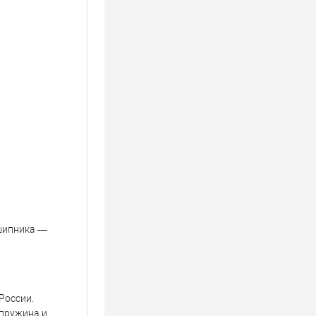
дшипника —
России.
 пружина и