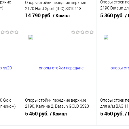
ерхние
Опоры стоек п
Опоры стойки передние верхние
т)
2190 Datsun дл
2170 Hard Sport (ШС) SS10118
14 790 руб.
подшипником S
5 360 руб.
/ Компл
/
В корзину
равнению
Купить в 1 клик
К сравнению
Купить в 1 к
аличии
В избранное
В наличии
В избранное
0 Gold
Опоры стойки передние верхние
Опоры стоек пе
ипником)
2190, Калина 2, Datsun GOLD SS20
для а/м ВАЗ 1
(c ЭлУР, с подшипником) SS10121
5 450 руб.
SS10115
5 450 руб.
/ Компл
/