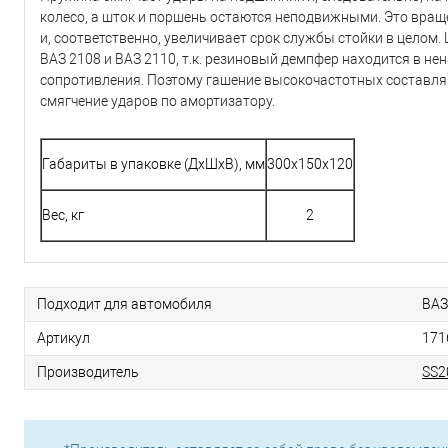
колесо, а шток и поршень остаются неподвижными. Это вра
и, соответственно, увеличивает срок службы стойки в цел
ВАЗ 2108 и ВАЗ 2110, т.к. резиновый демпфер находится в н
сопротивления. Поэтому гашение высокочастотных составляю
смягчение ударов по амортизатору.
Габариты в упаковке (ДхШхВ), мм
300x150x120
Вес, кг
2
Подходит для автомобиля
ВАЗ
Артикул
171
Производитель
SS2