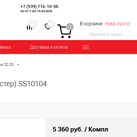
+7 (939) 716-10-06
пн-пт 7:00-16:00 МСК
В корзине
пока пусто
0
0
0
Оформить заказ
заказ
Доставка и оплата
•
ы SS 20
астер) SS10104
5 360 руб.
/ Компл