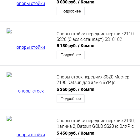
подшипника) SS10108
3 030 руб.
/ Компл
Подробнее
Опоры стойки передние верхние 2110
SS20 (Classic стандарт) SS10102
5 180 руб.
/ Компл
Подробнее
Опоры стоек передних SS20 Мастер
2190 Datsun для а/м с ЭУР (с
подшипником SS20) SS10123
5 360 руб.
/ Компл
Подробнее
Опоры стойки передние верхние 2190,
Калина 2, Datsun GOLD SS20 (c ЭлУР, с
подшипником) SS10121
5 450 руб.
/ Компл