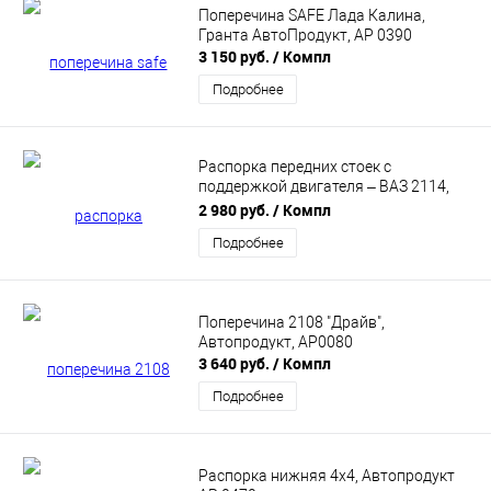
Поперечина SAFE Лада Калина,
Гранта АвтоПродукт, АР 0390
3 150 руб.
/ Компл
Подробнее
Распорка передних стоек с
поддержкой двигателя – ВАЗ 2114,
2115, 2113; ВАЗ 2108-21099 (16-кл.)
2 980 руб.
/ Компл
АВТОПРОДУКТ AP 0295
Подробнее
Поперечина 2108 "Драйв",
Автопродукт, АР0080
3 640 руб.
/ Компл
Подробнее
Распорка нижняя 4х4, Автопродукт