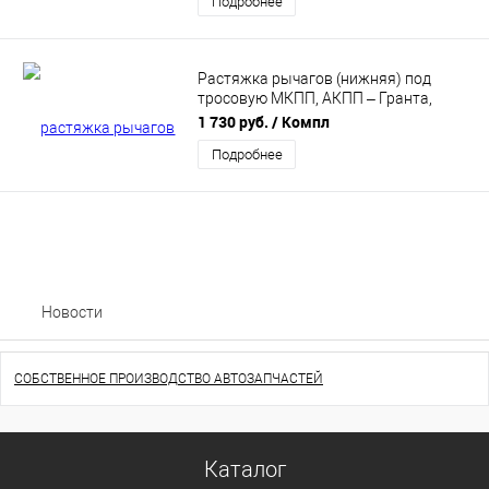
Подробнее
Растяжка рычагов (нижняя) под
тросовую МКПП, АКПП – Гранта,
Калина, Калина 2; Datsun)
1 730 руб.
/ Компл
Автопродукт, 0571
Подробнее
Новости
СОБСТВЕННОЕ ПРОИЗВОДСТВО АВТОЗАПЧАСТЕЙ
Каталог