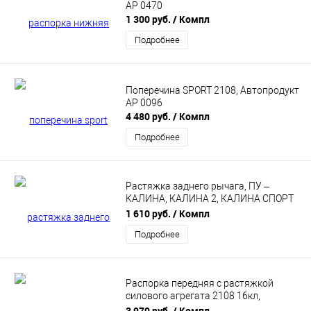
АР 0470
1 300 руб.
/ Компл
Подробнее
Поперечина SPORT 2108, Автопродукт
АР 0096
4 480 руб.
/ Компл
Подробнее
Растяжка заднего рычага, ПУ –
КАЛИНА, КАЛИНА 2, КАЛИНА СПОРТ
2108-21099, 2113-2115, 2110-2112
1 610 руб.
/ Компл
Datsun АВТОПРОДУКТ AP 0227
Подробнее
Распорка передняя с растяжкой
силового агрегата 2108 16кл,
Автопродукт АР 0297
3 970 руб.
/ Компл