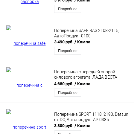
Подробнее
Поперечина SAFE ВАЗ 2108-2115,
АвтоПродукт 0100
3 490 руб.
/ Компл
Подробнее
Поперечина с передней опорой
силового агрегата, ЛАДА ВЕСТА
АВТОПРОДУКТ AP 0673
4 680 руб.
/ Компл
Подробнее
Поперечина SPORT 1118, 2190, Datsun
mi-DO, Автопродукт АР 0385
3 800 руб.
/ Компл