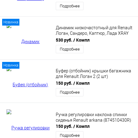
Подробнее
Новинка
Динамик низкочастотный для Renault
Логан, Сандеро, Каптюр, Лада XRAY
(281444271R)
530 руб.
/ Компл
Подробнее
Новинка
Буфер (отбойник) крышки багажника
для Renault Логан 2 (2 шт)
(207510936R)
150 руб.
/ Компл
Подробнее
Ручка регулировки наклона спинки
сиденья Renault arkana (874510430R)
150 руб.
/ Компл
Подробнее