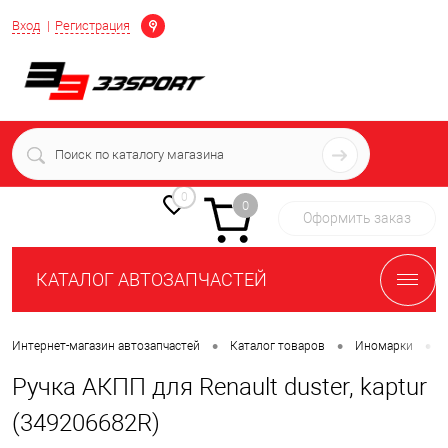
Определение
Вход
Регистрация
+7 (939) 716-10-06
пн-пт 7:00-16:00 МСК
0
0
Оформить заказ
КАТАЛОГ АВТОЗАПЧАСТЕЙ
•
•
•
Интернет-магазин автозапчастей
Каталог товаров
Иномарки
Ручка АКПП для Renault duster, kaptur
(349206682R)