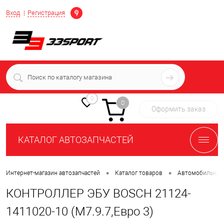
Определение
Вход
Регистрация
+7 (939) 716-10-06
пн-пт 7:00-16:00 МСК
0
0
Оформить заказ
КАТАЛОГ АВТОЗАПЧАСТЕЙ
•
•
Интернет-магазин автозапчастей
Каталог товаров
Автомобильная 
КОНТРОЛЛЕР ЭБУ BOSCH 21124-
1411020-10 (M7.9.7,Евро 3)