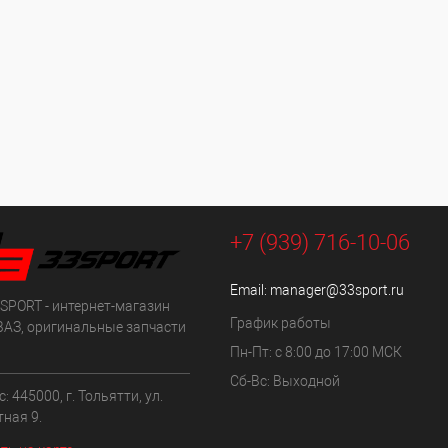
+7 (939) 716-10-06
Email:
manager@33sport.ru
SPORT - интернет-магазин
График работы
ВАЗ, оригинальные запчасти
Пн-Пт: с 8:00 до 17:00 МСК
Сб-Вс: Выходной
: 445000, г. Тольятти, ул.
ная 9.