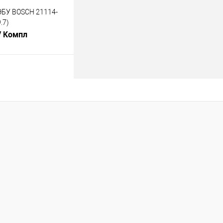
БУ BOSCH 21114-
.7)
/ Компл
В корзину
лик
К сравнению
В наличии