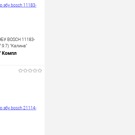
БУ BOSCH 11183-
.9.7) "Калина"
/ Компл
В корзину
лик
К сравнению
В наличии