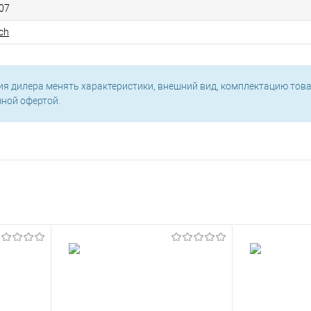
07
ch
ия дилера менять характеристики, внешний вид, комплектацию това
чной офертой.