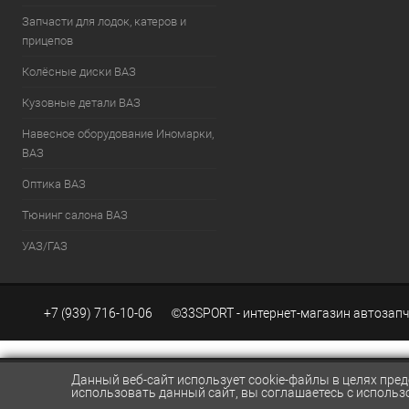
Запчасти для лодок, катеров и
прицепов
Колёсные диски ВАЗ
Кузовные детали ВАЗ
Навесное оборудование Иномарки,
ВАЗ
Оптика ВАЗ
Тюнинг салона ВАЗ
УАЗ/ГАЗ
+7 (939) 716-10-06 ©33SPORT - интернет-магазин автозапч
Создание сайтов KWEBEK.RU
Данный веб-сайт использует cookie-файлы в целях пре
ОБРАТНАЯ СВЯЗЬ
+7 (939) 716-10-06
manager@33spor
использовать данный сайт, вы соглашаетесь с использ