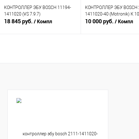
КОНТРОЛЛЕР ЭБУ BOSCH 11194-
КОНТРОЛЛЕР ЭБУ BOSCH 
1411020 (VS 7.9.7)
1411020-40 (Motronik) К 1
18 845 руб.
10 000 руб.
/ Компл
/ Компл
В корзину
В корзину
Купить в 1 клик
К сравнению
Купить в 1 клик
К с
В избранное
В наличии
В избранное
В н