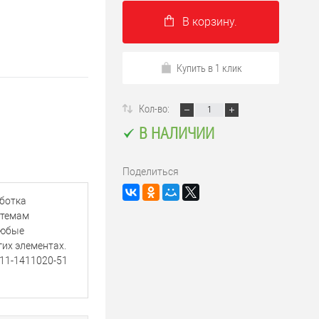
В корзину.
Купить в 1 клик
Кол-во:
В НАЛИЧИИ
Поделиться
аботка
стемам
Любые
их элементах.
111-1411020-51