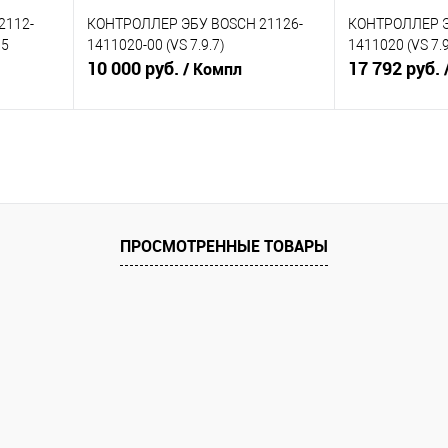
2112-
КОНТРОЛЛЕР ЭБУ BOSCH 21126-
КОНТРОЛЛЕР Э
05
1411020-00 (VS 7.9.7)
1411020 (VS 7.9
10 000 руб.
17 792 руб.
/ Компл
В корзину
равнению
Купить в 1 клик
К сравнению
Купить в 1 к
аличии
В избранное
В наличии
В избранное
ПРОСМОТРЕННЫЕ ТОВАРЫ