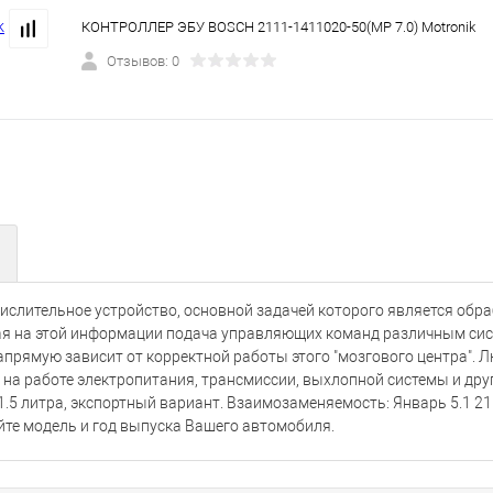
КОНТРОЛЛЕР ЭБУ BOSCH 2111-1411020-50(МР 7.0) Motronik
Отзывов: 0
ислительное устройство, основной задачей которого является обр
ая на этой информации подача управляющих команд различным си
апрямую зависит от корректной работы этого "мозгового центра". 
на работе электропитания, трансмиссии, выхлопной системы и друг
.5 литра, экспортный вариант. Взаимозаменяемость: Январь 5.1 2
айте модель и год выпуска Вашего автомобиля.