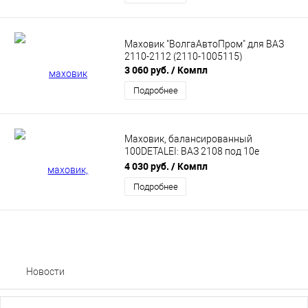
Маховик "ВолгаАвтоПром" для ВАЗ
2110-2112 (2110-1005115)
3 060 руб.
/ Компл
Подробнее
Маховик, балансированный
100DETALEI: ВАЗ 2108 под 10е
сцепление. (6,3 кг)
4 030 руб.
/ Компл
Подробнее
Новости