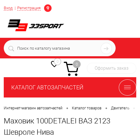
Определение
Вход
Регистрация
+7 (939) 716-10-06
пн-пт 7:00-16:00 МСК
0
0
Оформить заказ
КАТАЛОГ АВТОЗАПЧАСТЕЙ
•
•
•
Интернет-магазин автозапчастей
Каталог товаров
Двигатель
Маховик 100DETALEI ВАЗ 2123
Шевроле Нива