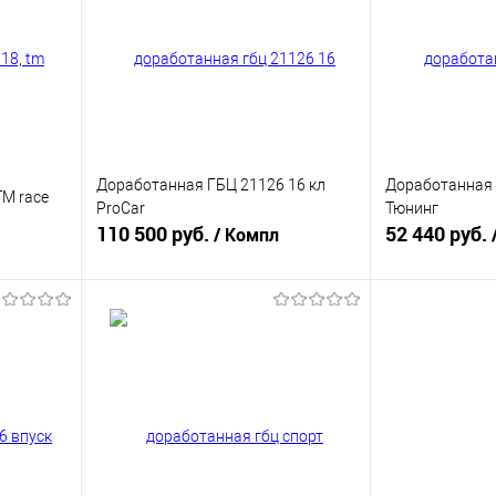
Доработанная ГБЦ 21126 16 кл
Доработанная 
TM race
ProCar
Тюнинг
110 500 руб.
52 440 руб.
/ Компл
В корзину
равнению
Купить в 1 клик
К сравнению
Купить в 1 к
аличии
В избранное
В наличии
В избранное