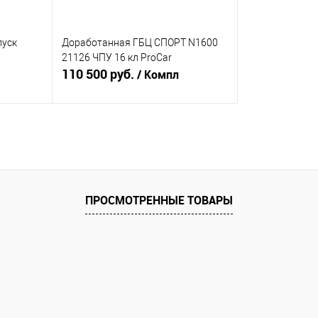
пуск
Доработанная ГБЦ СПОРТ N1600
21126 ЧПУ 16 кл ProCar
110 500 руб.
/ Компл
В корзину
равнению
Купить в 1 клик
К сравнению
аличии
В избранное
В наличии
ПРОСМОТРЕННЫЕ ТОВАРЫ