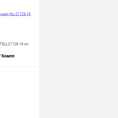
ГБЦ 21126 16 кл
/ Компл
В корзину
лик
К сравнению
В наличии