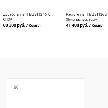
Доработанная ГБЦ 2112 16 кл
Расточенная ГБЦ 21126 в
СПОРТ
36мм, выпуск 36мм
80 300 руб.
41 400 руб.
/ Компл
/ Компл
В корзину
В корзину
Купить в 1 клик
К сравнению
Купить в 1 клик
К с
В избранное
В наличии
В избранное
В н