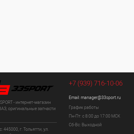
+7 (939) 716-10-06
Email:
manager@33sport.ru
SPORT - интернет-магазин
График работы
ВАЗ, оригинальные запчасти
Пн-Пт: с 8:00 до 17:00 МСК
Сб-Вс: Выходной
: 445000, г. Тольятти, ул.