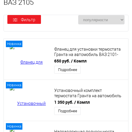
ВАЗ 2105
Фильтр
Новинка
Фланец для установки термостата
Гранта на автомобиль ВАЗ 2101-
2107, Нива 8v PBK
650 руб.
/ Компл
Подробнее
Новинка
Установочный комплект
термостата Гранта на автомобиль
ВАЗ 2101-2107, Нива 8v PBK
1 350 руб.
/ Компл
Подробнее
Новинка
Направляющая полуоси моста