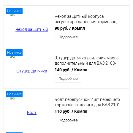
Новинка
Чехол защитный корпуса
регулятора давления тормозов,
подходит для ВАЗ 2101-2107, 2121
90 руб.
/ Компл
(2101-3512118) БРТ
Подробнее
Новинка
Штуцер датчика давления масла
дополнительный для ВАЗ 2103-
2107 (21030-3810310-00)
140 руб.
/ Компл
Подробнее
Новинка
Болт перепускной 2 шт переднего
тормозного шланга для ВАЗ 2101-
2107, Нива 2121, 2123 (21010-
110 руб.
/ Компл
3506078-00)
Подробнее