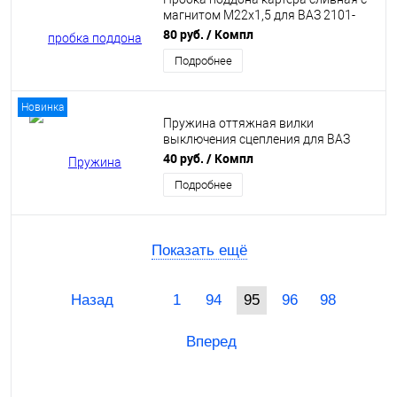
магнитом М22х1,5 для ВАЗ 2101-
2107, 2108-21099, 2110-2112, 2113-
80 руб.
/ Компл
2115, калина, приора
Подробнее
(21010240104600)
Новинка
Пружина оттяжная вилки
выключения сцепления для ВАЗ
2101-2107, 2108-21099, 2110-2112,
40 руб.
/ Компл
Лада нива (21010160215500)
Подробнее
Показать ещё
Назад
1
94
95
96
98
Вперед