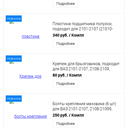
Подробнее
Новинка
Пластина подшипника полуоси,
подходит для 2101-2107 (21010-
2403086-00)
340 руб.
/ Компл
Подробнее
Новинка
Крепеж для брызговиков, подходит
для ВАЗ 2101-2107, 2108-2109,
2113-2115 (РККРЕПЁЖ ДЛЯ БР.
80 руб.
/ Компл
2101ALT) АБПА
Подробнее
Новинка
Болты крепления маховика (6 шт)
для ВАЗ 2101-2107, 2108-21099,
2113-2115, 2110-2112, 1118 Калина,
250 руб.
/ Компл
2170 Приора (21080-1005127-00)
Подробнее