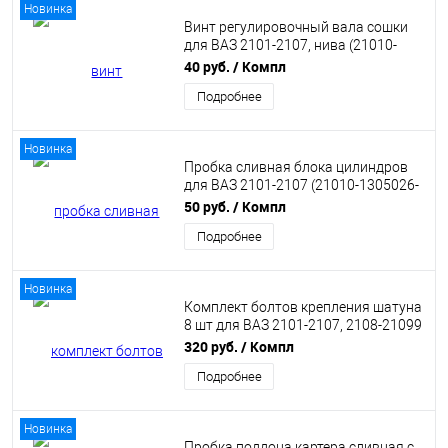
Новинка
Винт регулировочный вала сошки
для ВАЗ 2101-2107, нива (21010-
3401063-00)
40 руб.
/ Компл
Подробнее
Новинка
Пробка сливная блока цилиндров
для ВАЗ 2101-2107 (21010-1305026-
00)
50 руб.
/ Компл
Подробнее
Новинка
Комплект болтов крепления шатуна
8 шт для ВАЗ 2101-2107, 2108-21099
(21010-1004062-00)
320 руб.
/ Компл
Подробнее
Новинка
Пробка поддона картера сливная с