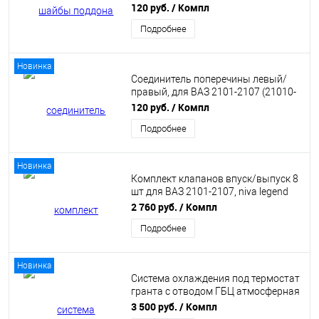
0011974-73)
120 руб.
/ Компл
Подробнее
Новинка
Соединитель поперечины левый/
правый, для ВАЗ 2101-2107 (21010-
5101210/11)
120 руб.
/ Компл
Подробнее
Новинка
Комплект клапанов впуск/выпуск 8
шт для ВАЗ 2101-2107, niva legend
(21010-1007010-85)
2 760 руб.
/ Компл
Подробнее
Новинка
Система охлаждения под термостат
гранта с отводом ГБЦ атмосферная
для ВАЗ 2101 - 2107 16v PBK
3 500 руб.
/ Компл