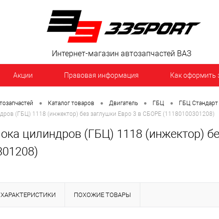
Интернет-магазин автозапчастей ВАЗ
Акции
Правовая информация
Как оформить 
•
•
•
•
тозапчастей
Каталог товаров
Двигатель
ГБЦ
ГБЦ Стандарт
дров (ГБЦ) 1118 (инжектор) без заглушки Евро 3 в СБОРЕ (11180100301208)
ока цилиндров (ГБЦ) 1118 (инжектор) б
301208)
ХАРАКТЕРИСТИКИ
ПОХОЖИЕ ТОВАРЫ