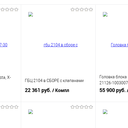
Головка блока
ta, X-
ГБЦ 2104 в СБОРЕ с клапанами
21126-1003007-
22 361 руб.
ВАЗ (21126100
55 900 руб.
/ Компл
В корзину
равнению
Купить в 1 клик
К сравнению
Купить в 1 к