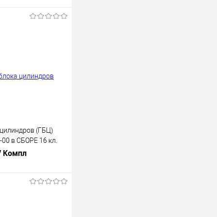
 цилиндров (ГБЦ)
00 в СБОРЕ 16 кл.
300700)
/ Компл
В корзину
лик
К сравнению