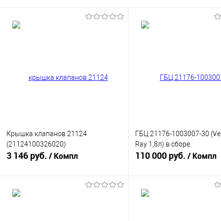
Крышка клапанов 21124
ГБЦ 21176-1003007-30 (Ves
(21124100326020)
Ray 1,8л) в сборе.
3 146 руб.
110 000 руб.
/ Компл
/ Компл
В корзину
В корзину
Купить в 1 клик
К сравнению
Купить в 1 клик
К с