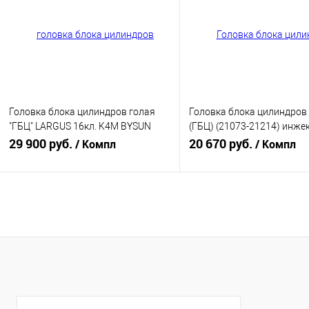
В избранное
В наличии
В избранное
В н
Головка блока цилиндров голая
Головка блока цилиндров
"ГБЦ" LARGUS 16кл. K4M BYSUN
(ГБЦ) (21073-21214) инже
PARTS BP-7701473353
29 900 руб.
голая БЕЗ отв.Ф18 2104-1
20 670 руб.
/ Компл
/ Компл
В корзину
В корзину
Купить в 1 клик
К сравнению
Купить в 1 клик
К с
В избранное
В наличии
В избранное
В н