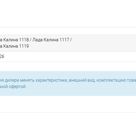
а Калина 1118 / Лада Калина 1117 /
а Калина 1119
26
ия дилера менять характеристики, внешний вид, комплектацию това
чной офертой.