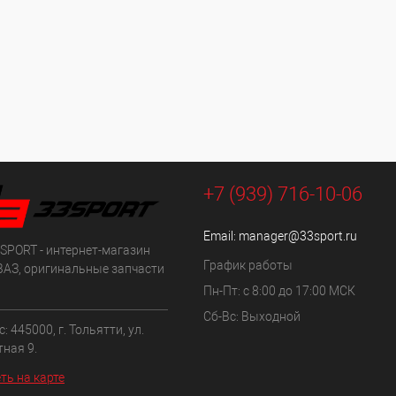
+7 (939) 716-10-06
Email:
manager@33sport.ru
SPORT - интернет-магазин
График работы
ВАЗ, оригинальные запчасти
Пн-Пт: с 8:00 до 17:00 МСК
Сб-Вс: Выходной
: 445000, г. Тольятти, ул.
ная 9.
ть на карте