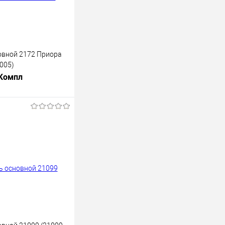
овной 2172 Приора
1005)
 Компл
В корзину
лик
К сравнению
В наличии