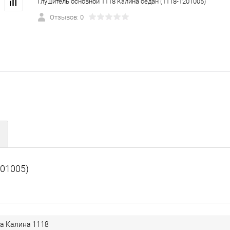
Глушитель основной 1118 Калина седан (1118-1201005)
Отзывов: 0
201005)
а Калина 1118