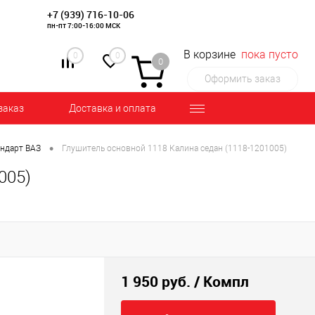
+7 (939) 716-10-06
пн-пт 7:00-16:00 МСК
В корзине
пока пусто
0
0
0
Оформить заказ
заказ
Доставка и оплата
•
андарт ВАЗ
Глушитель основной 1118 Калина седан (1118-1201005)
005)
1 950 руб.
/ Компл