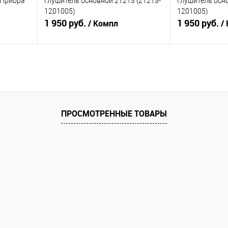
 Приора
Глушитель основной 21213 (21213-
Глушитель осн
1201005)
1201005)
1 950 руб.
1 950 руб.
/ Компл
/
В корзину
равнению
Купить в 1 клик
К сравнению
Купить в 1 к
аличии
В избранное
В наличии
В избранное
ПРОСМОТРЕННЫЕ ТОВАРЫ