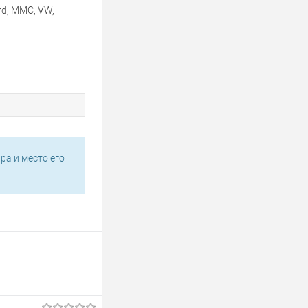
rd, MMC, VW,
ра и место его