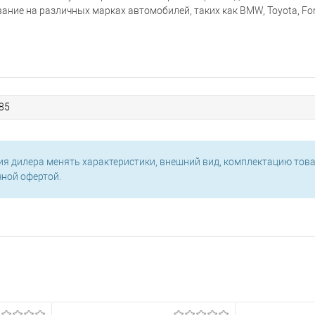
ние на различных марках автомобилей, таких как BMW, Toyota, Fo
85
ия дилера менять характеристики, внешний вид, комплектацию това
чной офертой.