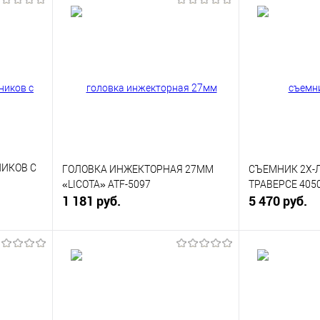
НИКОВ С
ГОЛОВКА ИНЖЕКТОРНАЯ 27ММ
СЪЕМНИК 2Х-
«LICOTA» ATF-5097
ТРАВЕРСЕ 405
1 181 руб.
5 470 руб.
В корзину
Купить в 1 клик
К сравнению
Купить в 1 к
равнению
В избранное
В наличии
В избранное
аличии