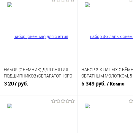
НАБОР (СЪЕМНИК) ДЛЯ СНЯТИЯ
НАБОР 3-Х ЛАПЫХ СЪЁМ
ПОДШИПНИКОВ (СЕПАРАТОРНОГО
ОБРАТНЫМ МОЛОТКОМ, 5
ТИПА), 12 ПРЕДМЕТОВ 4001М
3 207 руб.
ПРЕДМЕТОВ 4300М
5 349 руб.
/ Компл
В корзину
В корзину
Купить в 1 клик
К сравнению
Купить в 1 клик
К с
В избранное
В наличии
В избранное
В н