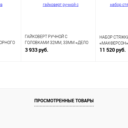
ГАЙКОВЕРТ РУЧНОЙ С
НАБОР СТЯЖК
ОРНОГО
ГОЛОВКАМИ 32ММ, 33ММ «ДЕЛО
«МАКФЕРСОН»
ЕХНИКИ»
ТЕХНИКИ» 536581
3 933 руб.
11 520 руб.
В корзину
равнению
Купить в 1 клик
К сравнению
Купить в 1 к
аличии
В избранное
В наличии
В избранное
ПРОСМОТРЕННЫЕ ТОВАРЫ