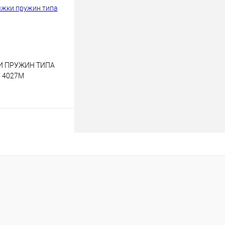
И ПРУЖИН ТИПА
 4027М
В корзину
лик
К сравнению
В наличии