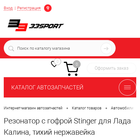
Определение
Вход
Регистрация
+7 (939) 716-10-06
пн-пт 7:00-16:00 МСК
0
0
Оформить заказ
КАТАЛОГ АВТОЗАПЧАСТЕЙ
•
•
•
Интернет-магазин автозапчастей
Каталог товаров
Автомобили
Резонатор с гофрой Stinger для Лада
Калина, тихий нержавейка