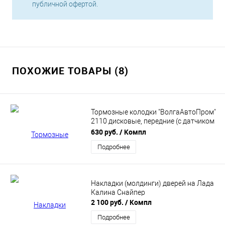
публичной офертой.
ПОХОЖИЕ ТОВАРЫ (8)
Тормозные колодки "ВолгаАвтоПром"
2110 дисковые, передние (с датчиком
износа) для ВАЗ (2108-21099, 2110-
630 руб.
/ Компл
2112, 2113-2115), Лада (Калина,
Подробнее
Калина 2, Гранта, Гранта FL, Приора)
(2110-3501080)
Накладки (молдинги) дверей на Лада
Калина Снайпер
2 100 руб.
/ Компл
Подробнее