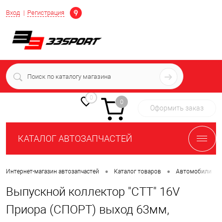
Определение
Вход
Регистрация
+7 (939) 716-10-06
пн-пт 7:00-16:00 МСК
0
0
Оформить заказ
КАТАЛОГ АВТОЗАПЧАСТЕЙ
•
•
•
Интернет-магазин автозапчастей
Каталог товаров
Автомобили
Выпускной коллектор "СТТ" 16V
Приора (СПОРТ) выход 63мм,