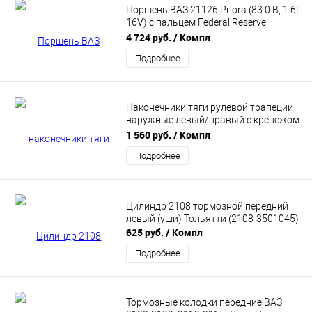
Поршень ВАЗ 21126 Priora (83.0 B, 1.6L
16V) с пальцем Federal Reserve
(21127100401567wpr02)
4 724 руб.
/ Компл
Подробнее
Наконечники тяги рулевой трапеции
наружные левый/правый с крепежом
для а/м ВАЗ 2110-2194 СЭВИ-
1 560 руб.
/ Компл
ЭКСТРИМ 7058
Подробнее
Цилиндр 2108 тормозной передний
левый (уши) Тольятти (2108-3501045)
625 руб.
/ Компл
Подробнее
Тормозные колодки передние ВАЗ