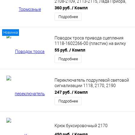
2108-2109, 2113-2115, Лада Приора,
Калина, Гранта FERODO (TAR527B)
360 руб.
/ Компл
Подробнее
Новинка
Поводок троса привода сцепления
1118-1602266-00 (пластик) на вилку
Лада Калина, Приора, 2110
55 руб.
/ Компл
Подробнее
Переключатель подрулевой световой
сигнализации 1118, 2170, 2190
(квадр.) HOFER HF628417
247 руб.
/ Компл
Подробнее
Крюк буксировочный 2170
450 руб.
/ Компл