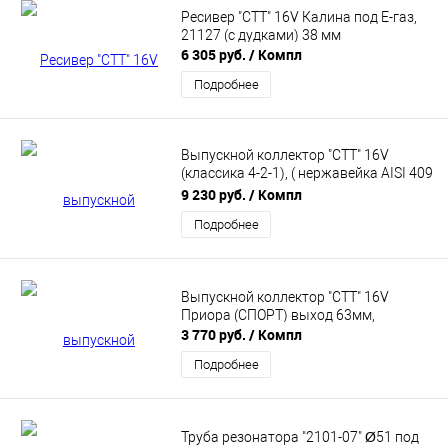
Ресивер "СТТ" 16V Калина под Е-газ,
21127 (с дудками) 38 мм
6 305 руб.
/ Компл
Подробнее
Выпускной коллектор "СТТ" 16V
(классика 4-2-1), ( нержавейка AISI 409
)
9 230 руб.
/ Компл
Подробнее
Выпускной коллектор "СТТ" 16V
Приора (СПОРТ) выход 63мм,
3 770 руб.
/ Компл
Подробнее
Труба резонатора "2101-07" Ø51 под