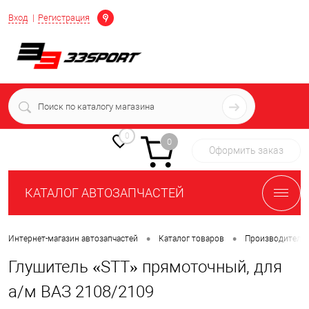
Определение
Вход
Регистрация
+7 (939) 716-10-06
пн-пт 7:00-16:00 МСК
0
0
Оформить заказ
КАТАЛОГ АВТОЗАПЧАСТЕЙ
•
•
Интернет-магазин автозапчастей
Каталог товаров
Производители
Глушитель «STT» прямоточный, для
а/м ВАЗ 2108/2109