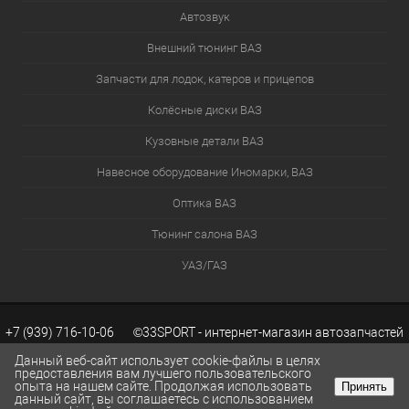
Автозвук
Внешний тюнинг ВАЗ
Запчасти для лодок, катеров и прицепов
Колёсные диски ВАЗ
Кузовные детали ВАЗ
Навесное оборудование Иномарки, ВАЗ
Оптика ВАЗ
Тюнинг салона ВАЗ
УАЗ/ГАЗ
+7 (939) 716-10-06 ©33SPORT - интернет-магазин автозапчастей
Данный веб-сайт использует cookie-файлы в целях
предоставления вам лучшего пользовательского
опыта на нашем сайте. Продолжая использовать
Принять
ВАЗ. Каталог запчастей ВАЗ.
Разработка сайтов KWEBEK.RU
данный сайт, вы соглашаетесь с использованием
КОРЗИНА
0