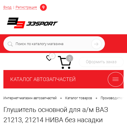
Определение
Вход
Регистрация
+7 (939) 716-10-06
пн-пт 7:00-16:00 МСК
0
0
Оформить заказ
КАТАЛОГ АВТОЗАПЧАСТЕЙ
•
•
Интернет-магазин автозапчастей
Каталог товаров
Производители
Глушитель основной для а/м ВАЗ
21213, 21214 НИВА без насадки