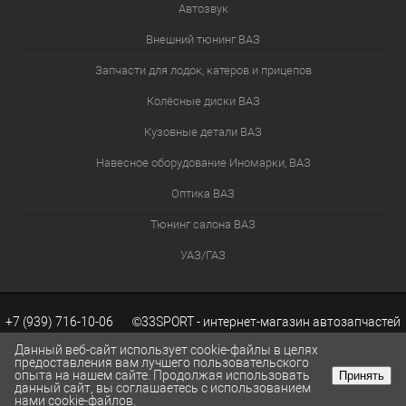
Автозвук
Внешний тюнинг ВАЗ
Запчасти для лодок, катеров и прицепов
Колёсные диски ВАЗ
Кузовные детали ВАЗ
Навесное оборудование Иномарки, ВАЗ
Оптика ВАЗ
Тюнинг салона ВАЗ
УАЗ/ГАЗ
+7 (939) 716-10-06 ©33SPORT - интернет-магазин автозапчастей
Данный веб-сайт использует cookie-файлы в целях
предоставления вам лучшего пользовательского
опыта на нашем сайте. Продолжая использовать
Принять
ВАЗ. Каталог запчастей ВАЗ.
Разработка сайтов KWEBEK.RU
данный сайт, вы соглашаетесь с использованием
КОРЗИНА
0
нами cookie-файлов.