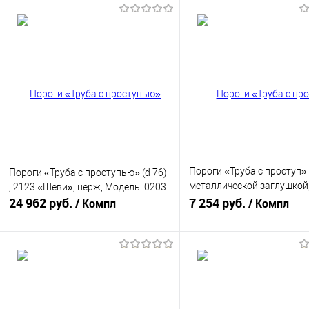
Пороги «Труба с проступ»
Пороги «Труба с проступью» (d 76)
металлической заглушкой
, 2123 «Шеви», нерж, Модель: 0203
24 962 руб.
«Шеви», Модель: 0111
7 254 руб.
/ Компл
/ Компл
В корзину
В корзину
Купить в 1 клик
К сравнению
Купить в 1 клик
К с