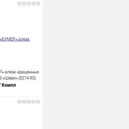
Р» алюм. крашенные
3 «Шеви» (0274 RS)
/ Компл
В корзину
лик
К сравнению