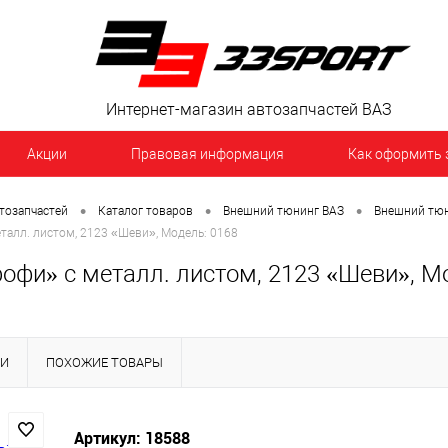
Интернет-магазин автозапчастей ВАЗ
Акции
Правовая информация
Как оформить 
•
•
•
тозапчастей
Каталог товаров
Внешний тюнинг ВАЗ
Внешний тюн
талл. листом, 2123 «Шеви», Модель: 0168
офи» с металл. листом, 2123 «Шеви», М
КИ
ПОХОЖИЕ ТОВАРЫ
Артикул: 18588