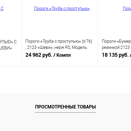
аличии
В избранное
В наличии
В избранное
Пороги «Труба с проступью» (d 76)
Пороги «Бумер
УПЬЮ» С
, 2123 «Шеви», нерж RS, Модель:
резинкой 2123
«ШЕВИ»
0227 RS
24 962 руб.
0254 RS
18 135 руб.
/ Компл
В корзину
равнению
Купить в 1 клик
К сравнению
Купить в 1 к
аличии
В избранное
В наличии
В избранное
ПРОСМОТРЕННЫЕ ТОВАРЫ