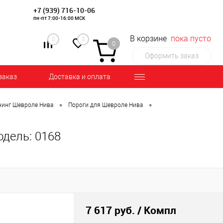
+7 (939) 716-10-06
пн-пт 7:00-16:00 МСК
В корзине
пока пусто
0
0
0
Оформить заказ
заказ
Доставка и оплата
•
•
инг Шевроле Нива
Пороги для Шевроле Нива
одель: 0168
7 617 руб.
/ Компл