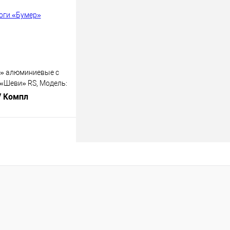
В наличии
» алюминиевые с
 «Шеви» RS, Модель:
/ Компл
В корзину
лик
К сравнению
В наличии