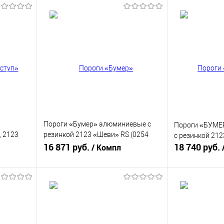
Пороги «Бумер» алюминиевые с
Пороги «БУМЕ
, 2123
резинкой 2123 «Шеви» RS (0254
с резинкой 212
RS)
16 871 руб.
18 740 руб.
/ Компл
В корзину
равнению
Купить в 1 клик
К сравнению
Купить в 1 к