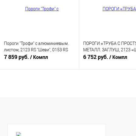
В избранное
В наличии
В избранное
В н
Пороги "Трофи" с алюминиевым.
ПОРОГИ «ТРУБА С ПРОСТ
листом, 2123 RS "Шеви", 0153 RS
МЕТАЛЛ. ЗАГЛУШ, 2123 
7 859 руб.
6 752 руб.
/ Компл
/ Компл
В корзину
В корзину
Купить в 1 клик
К сравнению
Купить в 1 клик
К с
В избранное
В наличии
В избранное
В н