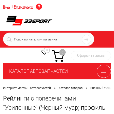
Определение
Вход
Регистрация
+7 (939) 716-10-06
пн-пт 7:00-16:00 МСК
0
0
Оформить заказ
КАТАЛОГ АВТОЗАПЧАСТЕЙ
•
•
Интернет-магазин автозапчастей
Каталог товаров
Внешний тюнин
Рейлинги с поперечинами
"Усиленные" (Черный муар; профиль