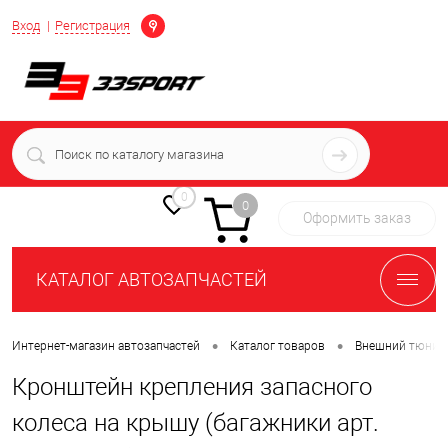
Определение
Вход
Регистрация
+7 (939) 716-10-06
пн-пт 7:00-16:00 МСК
0
0
Оформить заказ
КАТАЛОГ АВТОЗАПЧАСТЕЙ
•
•
Интернет-магазин автозапчастей
Каталог товаров
Внешний тюнин
Кронштейн крепления запасного
колеса на крышу (багажники арт.