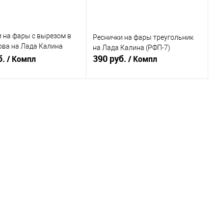
 на фары с вырезом в
Реснички на фары треугольник
ова на Лада Калина
на Лада Калина (РФП-7)
б.
390 руб.
/ Компл
/ Компл
В корзину
В корзину
ь в 1 клик
К сравнению
Купить в 1 клик
К сравнению
ранное
В наличии
В избранное
В наличии