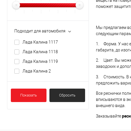
веществ на повер
поможет защитит
Мы предлагаем вс
Подходит для автомобиля
следующим парам
Лада Калина 1117
1. Форма. У нас 
габарита, до изо
Лада Калина 1118
2. Цвет. Вы може
Лада Калина 1119
заводских и допо
Лада Калина 2
3. Стоимость. В 
предложить вариа
Все реснички пол
Показать
Сбросить
вписываются в эк
внешнего вида.
ресн
Заказывайте