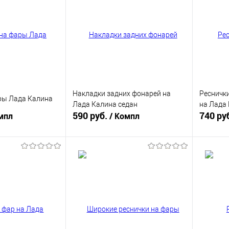
Накладки задних фонарей на
Реснички
ры Лада Калина
Лада Калина седан
на Лада 
590 руб.
740 ру
мпл
/ Компл
корзину
В корзину
ик
К сравнению
Купить в 1 клик
К сравнению
Купит
В наличии
В избранное
В наличии
В изб