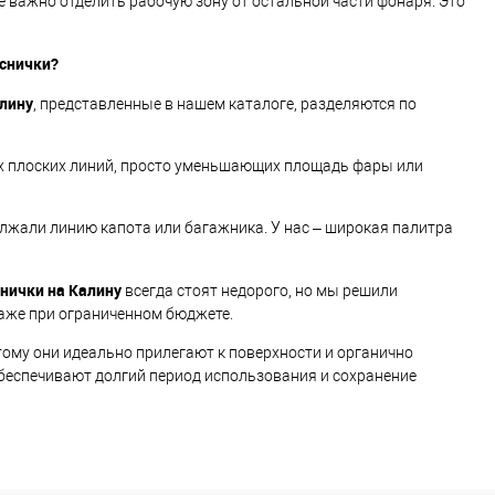
е важно отделить рабочую зону от остальной части фонаря. Это
еснички?
алину
, представленные в нашем каталоге, разделяются по
их плоских линий, просто уменьшающих площадь фары или
олжали линию капота или багажника. У нас – широкая палитра
нички на Калину
всегда стоят недорого, но мы решили
аже при ограниченном бюджете.
тому они идеально прилегают к поверхности и органично
обеспечивают долгий период использования и сохранение