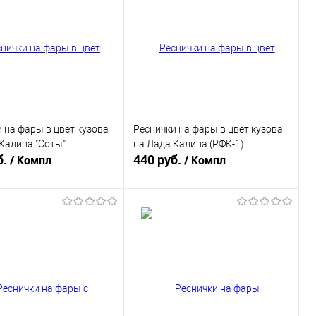
 на фары в цвет кузова
Реснички на фары в цвет кузова
Калина "Соты"
на Лада Калина (РФК-1)
б.
440 руб.
/ Компл
/ Компл
В корзину
В корзину
ь в 1 клик
К сравнению
Купить в 1 клик
К сравнению
ранное
В наличии
В избранное
В наличии