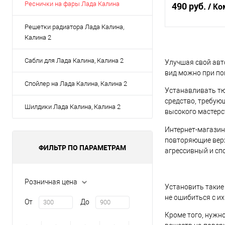
Реснички на фары Лада Калина
490 руб.
/ Ко
Решетки радиатора Лада Калина,
Калина 2
В 
Сабли для Лада Калина, Калина 2
Улучшая свой авт
Купить в 1 кл
вид можно при по
Спойлер на Лада Калина, Калина 2
В избранное
Устанавливать тюн
средство, требую
Шилдики Лада Калина, Калина 2
высокого мастерс
Интернет-магазин
повторяющие верх
ФИЛЬТР ПО ПАРАМЕТРАМ
агрессивный и сп
Розничная цена
Установить такие
не ошибиться с и
От
До
Кроме того, нужн