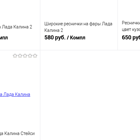
Реснички
Широкие реснички на фары Лада
а Лада Калина 2
цвет куз
Калина 2
580 руб.
(РФК-2)
650 ру
мпл
/ Компл
корзину
В корзину
ик
К сравнению
Купить в 1 клик
К сравнению
Купит
В наличии
В избранное
В наличии
В изб
да Калина Стейси