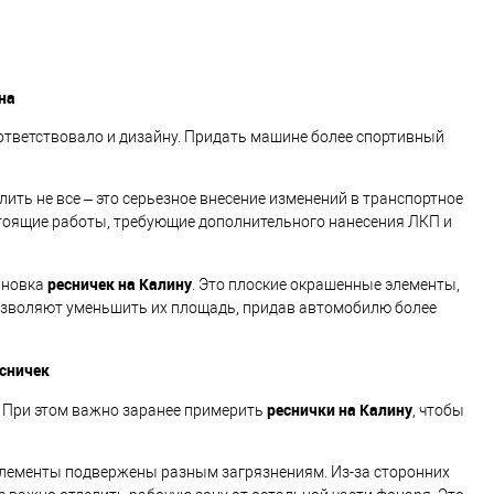
на
ответствовало и дизайну. Придать машине более спортивный
ить не все – это серьезное внесение изменений в транспортное
остоящие работы, требующие дополнительного нанесения ЛКП и
ресничек на Калину
тановка
. Это плоские окрашенные элементы,
позволяют уменьшить их площадь, придав автомобилю более
сничек
реснички на Калину
к. При этом важно заранее примерить
, чтобы
 элементы подвержены разным загрязнениям. Из-за сторонних