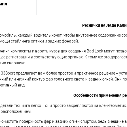
мпл
корзину
Реснички на Лада
Кали
омобиль, каждый водитель хочет, чтобы внутреннее содержание со
ик
К сравнению
мощи стайлинга оптики и задних фонарей.
В наличии
инг-комплекты и варить кузов для создания Bad Look могут позвол
щее регистрации в соответствующих органах. К тому же это дорог
тва сварщика.
 33Sport предлагает вам более простое и практичное решение – ус
ний или нижний контур фар головного света и задних огней. Они 
ортивный вид.
Особенности применения ре
 детали тюнинга легко – они просто закрепляются на клей-гермети
х расположением.
о очистить поверхность фар и задних огней спиртом, ведь внешние