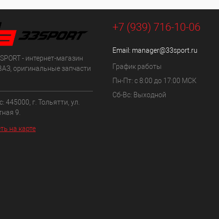
+7 (939) 716-10-06
Email:
manager@33sport.ru
SPORT - интернет-магазин
График работы
ВАЗ, оригинальные запчасти
Пн-Пт: с 8:00 до 17:00 МСК
Сб-Вс: Выходной
: 445000, г. Тольятти, ул.
ная 9.
ть на карте