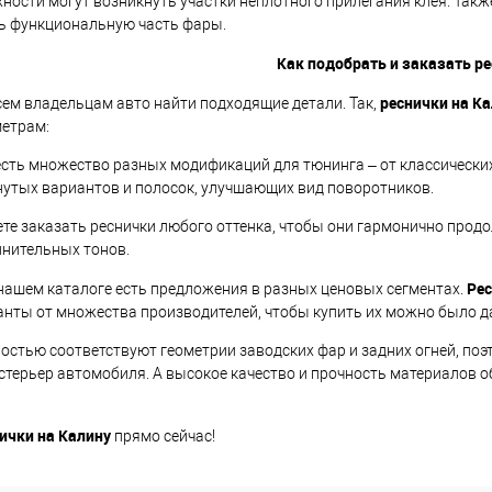
хности могут возникнуть участки неплотного прилегания клея. Такж
ь функциональную часть фары.
Как подобрать и заказать р
реснички на К
ем владельцам авто найти подходящие детали. Так,
етрам:
есть множество разных модификаций для тюнинга – от классическ
гнутых вариантов и полосок, улучшающих вид поворотников.
те заказать реснички любого оттенка, чтобы они гармонично прод
лнительных тонов.
Рес
нашем каталоге есть предложения в разных ценовых сегментах.
нты от множества производителей, чтобы купить их можно было д
ностью соответствуют геометрии заводских фар и задних огней, поэ
стерьер автомобиля. А высокое качество и прочность материалов 
ички на Калину
прямо сейчас!