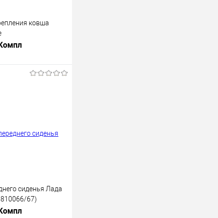
репления ковша
е
 Компл
В корзину
лик
К сравнению
В наличии
днего сиденья Лада
6810066/67)
 Компл