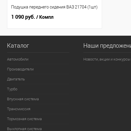
Подушка переднего сидения ВАЗ 21704 (1шт)
1 090 руб.
/ Компл
Каталог
Наши предложен
Автомобили
Новости, акции и конкурсы
Производители
Двигатель
Турбо
Впускная система
Трансмиссия
Тормозная система
Выхлопная система