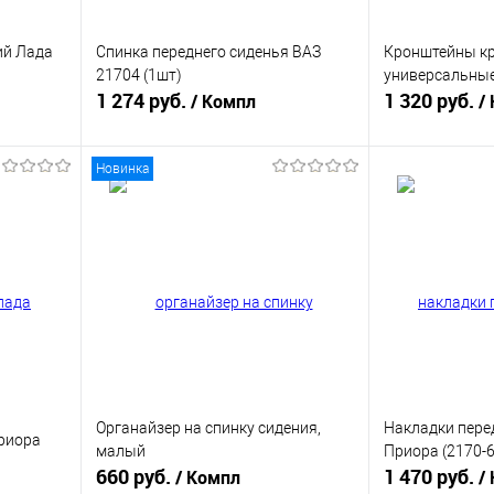
ий Лада
Спинка переднего сиденья ВАЗ
Кронштейны к
21704 (1шт)
универсальны
1 274 руб.
1 320 руб.
/ Компл
/
Новинка
В корзину
равнению
Купить в 1 клик
К сравнению
Купить в 1 к
аличии
В избранное
В наличии
В избранное
Органайзер на спинку сидения,
Накладки пере
риора
малый
Приора (2170-
660 руб.
1 470 руб.
/ Компл
/