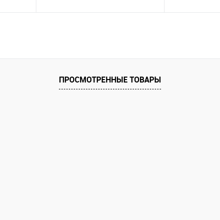
В корзину
равнению
Купить в 1 клик
К сравнению
Купить в 1 к
аличии
В избранное
В наличии
В избранное
ПРОСМОТРЕННЫЕ ТОВАРЫ