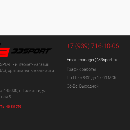
+7 (939) 716-10-06
Email:
manager@33sport.ru
SPORT - интернет-магазин
График работы
ВАЗ, оригинальные запчасти
Пн-Пт: с 8:00 до 17:00 МСК
Сб-Вс: Выходной
: 445000, г. Тольятти, ул.
ная 9.
ть на карте