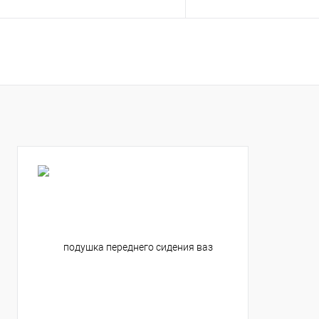
В корзину
В корзину
Купить в 1 клик
К сравнению
Купить в 1 клик
К с
В избранное
В наличии
В избранное
В н