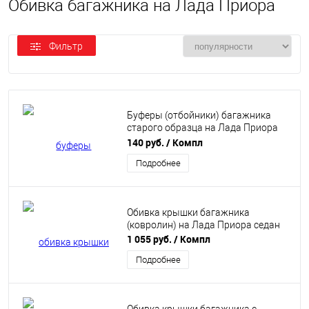
Обивка багажника на Лада Приора
Фильтр
Буферы (отбойники) багажника
старого образца на Лада Приора
седан
140 руб.
/ Компл
Подробнее
Обивка крышки багажника
(ковролин) на Лада Приора седан
1 055 руб.
/ Компл
Подробнее