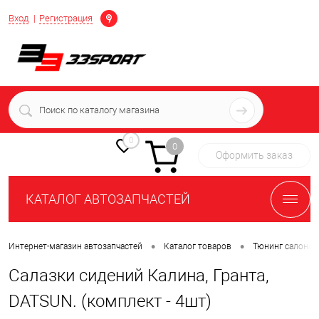
Определение
Вход
Регистрация
+7 (939) 716-10-06
пн-пт 7:00-16:00 МСК
0
0
Оформить заказ
КАТАЛОГ АВТОЗАПЧАСТЕЙ
•
•
Интернет-магазин автозапчастей
Каталог товаров
Тюнинг салона 
Салазки сидений Калина, Гранта,
DATSUN. (комплект - 4шт)