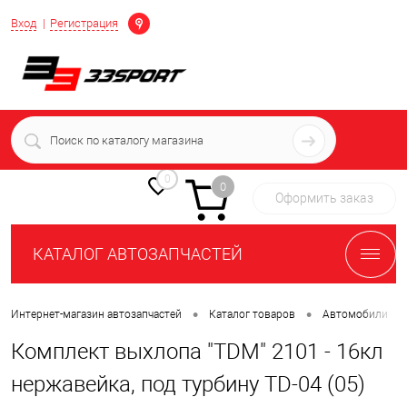
Определение
Вход
Регистрация
+7 (939) 716-10-06
пн-пт 7:00-16:00 МСК
0
0
Оформить заказ
КАТАЛОГ АВТОЗАПЧАСТЕЙ
•
•
•
Интернет-магазин автозапчастей
Каталог товаров
Автомобили
Комплект выхлопа "TDM" 2101 - 16кл
нержавейка, под турбину TD-04 (05)