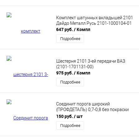
Комплект шатунных вкладышей 2101
Дайдо Металл Русь 2101-1000104-01
647 руб.
/ Компл
Подробнее
Шестерня 2101 3-ей передачи ВАЗ
(2101-1701131-00)
975 руб.
/ Компл
Подробнее
Соединит порога широкий
(ПРОФДЕТАЛЬ) 0,7-0,8 без покраски
21010-5101068-0,7-0,8Н
150 руб.
/ шт
Подробнее