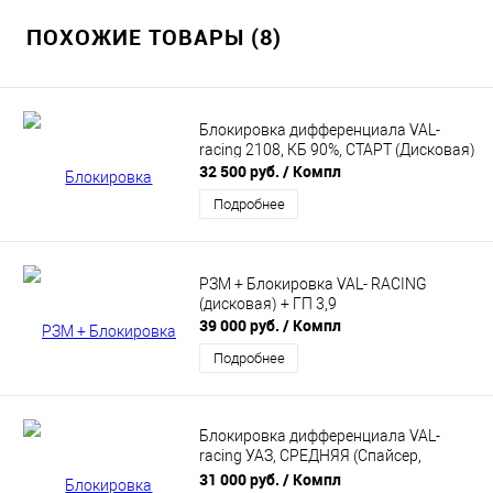
ПОХОЖИЕ ТОВАРЫ (8)
Блокировка дифференциала VAL-
racing 2108, КБ 90%, СТАРТ (Дисковая)
32 500 руб.
/ Компл
Подробнее
РЗМ + Блокировка VAL- RACING
(дисковая) + ГП 3,9
39 000 руб.
/ Компл
Подробнее
Блокировка дифференциала VAL-
racing УАЗ, СРЕДНЯЯ (Спайсер,
Гражданский, Тимкен) VR-12-G000002
31 000 руб.
/ Компл