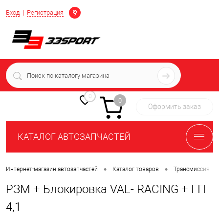
Определение
Вход
Регистрация
+7 (939) 716-10-06
пн-пт 7:00-16:00 МСК
0
0
Оформить заказ
КАТАЛОГ АВТОЗАПЧАСТЕЙ
•
•
•
Интернет-магазин автозапчастей
Каталог товаров
Трансмиссия
РЗМ + Блокировка VAL- RACING + ГП
4,1