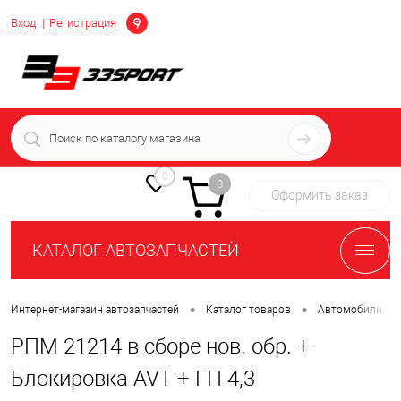
Определение
Вход
Регистрация
+7 (939) 716-10-06
пн-пт 7:00-16:00 МСК
0
0
Оформить заказ
КАТАЛОГ АВТОЗАПЧАСТЕЙ
•
•
•
Интернет-магазин автозапчастей
Каталог товаров
Автомобили
РПМ 21214 в сборе нов. обр. +
Блокировка AVT + ГП 4,3