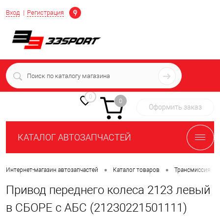
Определение
Вход
Регистрация
+7 (939) 716-10-06
пн-пт 7:00-16:00 МСК
0
0
Оформить заказ
КАТАЛОГ АВТОЗАПЧАСТЕЙ
•
•
•
Интернет-магазин автозапчастей
Каталог товаров
Трансмиссия
Привод переднего колеса 2123 левый
в СБОРЕ с АБС (21230221501111)