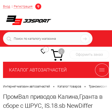
Определение
Вход
Регистрация
+7 (939) 716-10-06
пн-пт 7:00-16:00 МСК
0
0
Оформить заказ
КАТАЛОГ АВТОЗАПЧАСТЕЙ
•
•
•
Интернет-магазин автозапчастей
Каталог товаров
Трансмиссия
ПромВал приводов Калина,Гранта в
сборе с ШРУС, IS.18.sb NewDiffer