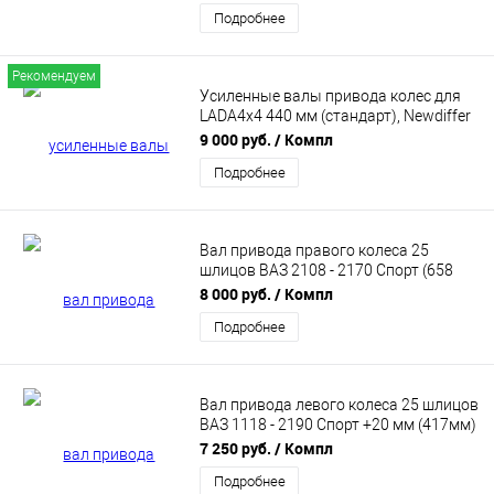
Подробнее
Рекомендуем
Усиленные валы привода колес для
LADA4x4 440 мм (стандарт), Newdiffer
DS.21.440
9 000 руб.
/ Компл
Подробнее
Вал привода правого колеса 25
шлицов ВАЗ 2108 - 2170 Спорт (658
мм) DS.25.R.10.658 NewDiffer
8 000 руб.
/ Компл
Подробнее
Вал привода левого колеса 25 шлицов
ВАЗ 1118 - 2190 Спорт +20 мм (417мм)
DS.25.L.18.417 NewDiffer
7 250 руб.
/ Компл
Подробнее