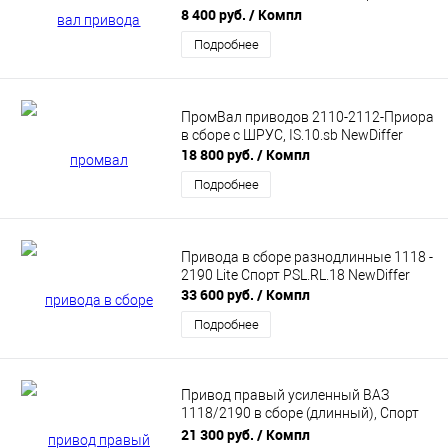
(700мм) DS.25.R.18.700 NewDiffer
8 400 руб.
/ Компл
Подробнее
ПромВал приводов 2110-2112-Приора
в сборе с ШРУС, IS.10.sb NewDiffer
18 800 руб.
/ Компл
Подробнее
Привода в сборе разнодлинные 1118 -
2190 Lite Спорт PSL.RL.18 NewDiffer
33 600 руб.
/ Компл
Подробнее
Привод правый усиленный ВАЗ
1118/2190 в сборе (длинный), Спорт
Newdiffer PS.R.18
21 300 руб.
/ Компл