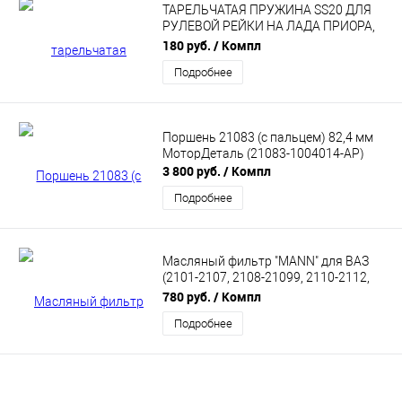
ТАРЕЛЬЧАТАЯ ПРУЖИНА SS20 ДЛЯ
РУЛЕВОЙ РЕЙКИ НА ЛАДА ПРИОРА,
КАЛИНА, ВАЗ 2110-2112 С РМ НОВОГО
180 руб.
/ Компл
ОБРАЗЦА SS84101
Подробнее
Поршень 21083 (с пальцем) 82,4 мм
МоторДеталь (21083-1004014-АР)
3 800 руб.
/ Компл
Подробнее
Масляный фильтр "MANN" для ВАЗ
(2101-2107, 2108-21099, 2110-2112,
2113-2115), Лада (Нива 4х4, Калина,
780 руб.
/ Компл
Калина 2, Гранта, Гранта FL Приора,
Подробнее
Приора 2, Ока, Веста, XRAY) (W 914/2)