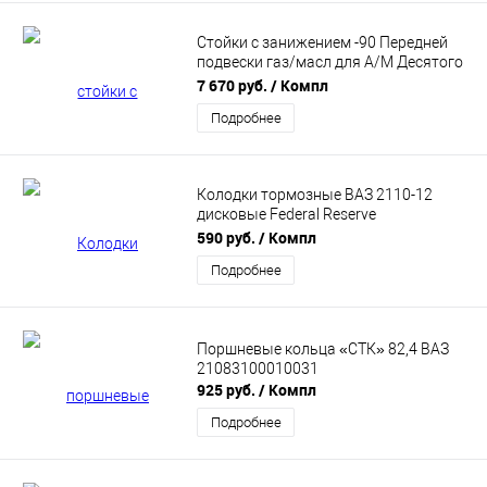
Стойки с занижением -90 Передней
подвески газ/масл для A/M Десятого
семейства "Альтернатива"
7 670 руб.
/ Компл
(АК110.2905.002/003-90)
Подробнее
Колодки тормозные ВАЗ 2110-12
дисковые Federal Reserve
(fr21103501080)
590 руб.
/ Компл
Подробнее
Поршневые кольца «СТК» 82,4 ВАЗ
21083100010031
925 руб.
/ Компл
Подробнее