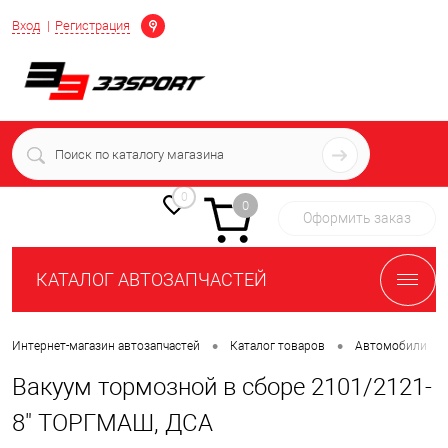
Определение
Вход
Регистрация
+7 (939) 716-10-06
пн-пт 7:00-16:00 МСК
0
0
Оформить заказ
КАТАЛОГ АВТОЗАПЧАСТЕЙ
•
•
•
Интернет-магазин автозапчастей
Каталог товаров
Автомобили
Вакуум тормозной в сборе 2101/2121-
8" ТОРГМАШ, ДСА