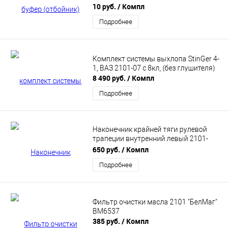
АБПА
10 руб.
/ Компл
Подробнее
Комплект системы выхлопа StinGer 4-
1, ВАЗ 2101-07 с 8кл, (без глушителя)
8 490 руб.
/ Компл
Подробнее
Наконечник крайней тяги рулевой
трапеции внутренний левый 2101-
2107 «Оригинал» в сборе "БелМаг"
650 руб.
/ Компл
BM4981
Подробнее
Фильтр очистки масла 2101 "БелМаг"
BM6537
385 руб.
/ Компл