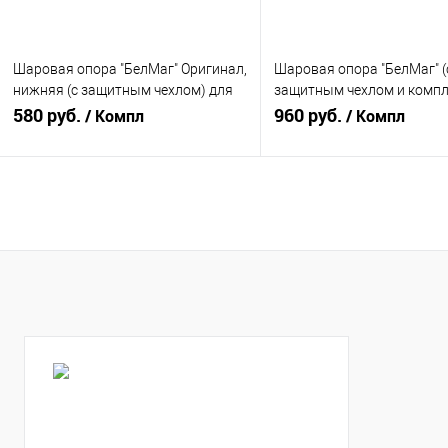
Шаровая опора "БелМаг" Оригинал,
Шаровая опора "БелМаг" (
нижняя (с защитным чехлом) для
защитным чехлом и комп
ВАЗ 2101-2107 (BM0032)
580 руб.
крепежных изделий) для 
960 руб.
/ Компл
/ Компл
Нива (BM1127)
В корзину
В корзину
Купить в 1 клик
К сравнению
Купить в 1 клик
К с
В избранное
В наличии
В избранное
В н