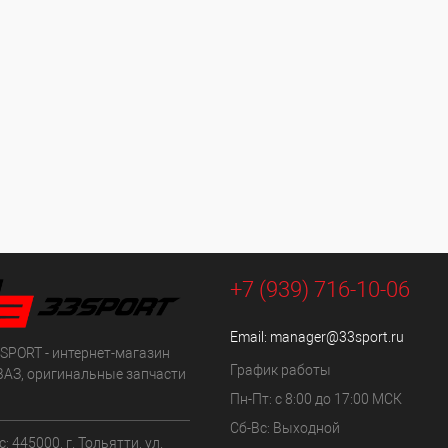
+7 (939) 716-10-06
Email:
manager@33sport.ru
SPORT - интернет-магазин
График работы
ВАЗ, оригинальные запчасти
Пн-Пт: с 8:00 до 17:00 МСК
Сб-Вс: Выходной
: 445000, г. Тольятти, ул.