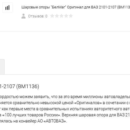
Шаровые опоры "БелМаг" Оригинал для ВАЗ 2101-2107 (BM113
Отзывов: 0
1-2107 (BM1136)
гордостью можем заявить, что за это время миллионы автовладель
яется сравнительно невысокой ценой «Оригиналов» в сочетании с
т как первые места в сравнительных испытаниях авторитетного ав
а «100 лучших товаров России». Верхняя шаровая опора для ВАЗ 21
влялась на конвейер АО «АВТОВАЗ».