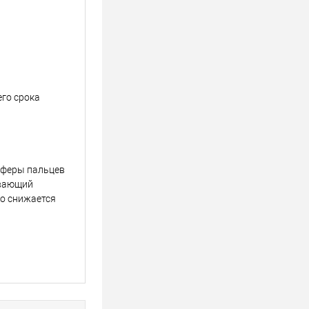
го срока
сферы пальцев
ивающий
но снижается