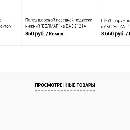
с
Палец шаровой передней подвески
ШРУС наружный
лектом
нижний "БЕЛМАГ" на ВАЗ 21214
с АБС "БелМаг
Шевроле
"УРБАН" М.5.2 серия "Конвейерная
850 руб.
3 660 руб.
/ Компл
/
BM0174
В корзину
равнению
Купить в 1 клик
К сравнению
Купить в 1 к
аличии
В избранное
В наличии
В избранное
ПРОСМОТРЕННЫЕ ТОВАРЫ