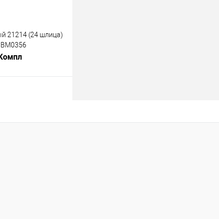
 21214 (24 шлица)
" BM0356
 Компл
В корзину
лик
К сравнению
В наличии