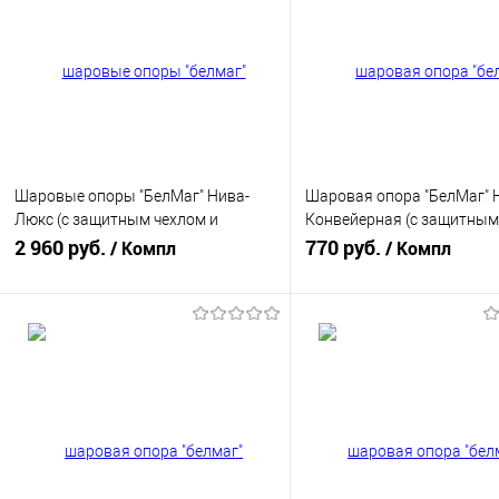
Шаровые опоры "БелМаг" Нива-
Шаровая опора "БелМаг" 
Люкс (с защитным чехлом и
Конвейерная (с защитным
комплектом крепежных изделий)
2 960 руб.
и комплектом крепежных 
770 руб.
/ Компл
/ Компл
для Лада Нива 4х4 (BM0444)
для ВАЗ 2101-2107, Лада 
(BM6132)
В корзину
В корзину
Купить в 1 клик
К сравнению
Купить в 1 клик
К с
В избранное
В наличии
В избранное
В н