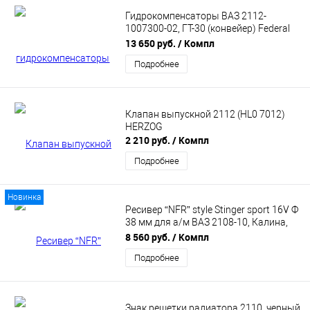
Гидрокомпенсаторы ВАЗ 2112-
1007300-02, ГТ-30 (конвейер) Federal
Reserve
13 650 руб.
/ Компл
Подробнее
Клапан выпускной 2112 (HL0 7012)
HERZOG
2 210 руб.
/ Компл
Подробнее
Новинка
Ресивер “NFR” style Stinger sport 16V Ф
38 мм для а/м ВАЗ 2108-10, Калина,
Калина 2, Приора Е-газ ST-04803
8 560 руб.
/ Компл
Подробнее
Знак решетки радиатора 2110, черный