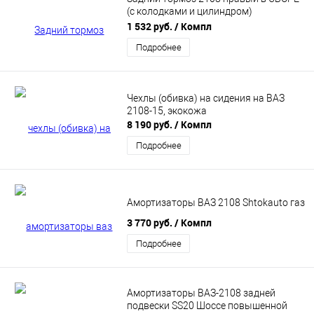
(с колодками и цилиндром)
(21080350201011)
1 532 руб.
/ Компл
Подробнее
Чехлы (обивка) на сидения на ВАЗ
2108-15, экокожа
8 190 руб.
/ Компл
Подробнее
Амортизаторы ВАЗ 2108 Shtokauto газ
3 770 руб.
/ Компл
Подробнее
Амортизаторы ВАЗ-2108 задней
подвески SS20 Шоссе повышенной