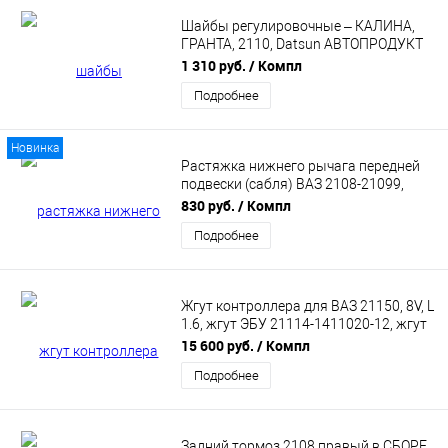
Шайбы регулировочные – КАЛИНА,
ГРАНТА, 2110, Datsun АВТОПРОДУКТ
AP 0034
1 310 руб.
/ Компл
Подробнее
Новинка
Растяжка нижнего рычага передней
подвески (сабля) ВАЗ 2108-21099,
2113-2115, 2110-2112, Лада Приора,
830 руб.
/ Компл
Калина (21080290427000)
Подробнее
Жгут контроллера для ВАЗ 21150, 8V, L
1.6, жгут ЭБУ 21114-1411020-12, жгут
проводов системы зажигания
15 600 руб.
/ Компл
Подробнее
Задний тормоз 2108 правый в СБОРЕ