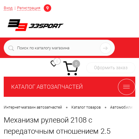
Определение
Вход
Регистрация
+7 (939) 716-10-06
пн-пт 7:00-16:00 МСК
0
0
Оформить заказ
КАТАЛОГ АВТОЗАПЧАСТЕЙ
•
•
•
Интернет-магазин автозапчастей
Каталог товаров
Автомобили
Механизм рулевой 2108 с
передаточным отношением 2.5