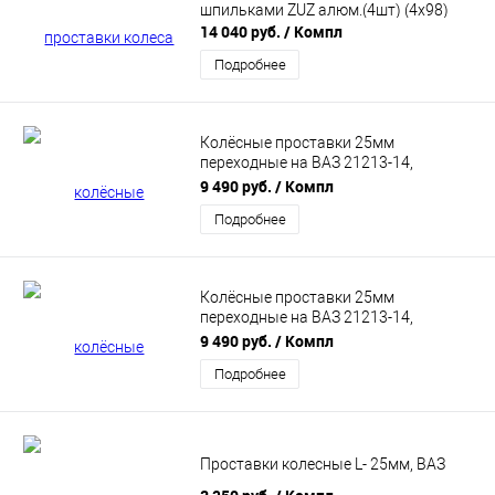
шпильками ZUZ алюм.(4шт) (4х98)
14 040 руб.
/ Компл
Подробнее
Колёсные проставки 25мм
переходные на ВАЗ 21213-14,
ВАЗ-2123 (4шт, цент.отв с 98,5 на
9 490 руб.
/ Компл
66.6мм, 5х139,7 на 5х112) Д16Т
Подробнее
Колёсные проставки 25мм
переходные на ВАЗ 21213-14,
ВАЗ-2123 (4шт, цент.отв с 98,5 на
9 490 руб.
/ Компл
60,1мм, 5х139,7 на 5х114,3) Д16Т
Подробнее
Проставки колесные L- 25мм, ВАЗ