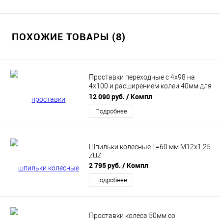
ПОХОЖИЕ ТОВАРЫ (8)
Проставки переходные с 4х98 на
4х100 и расширением колеи 40мм для
смены PCD и ЦО (ступица 58.6) на ВАЗ
12 090 руб.
/ Компл
2101-2107, 2108-21099, 2110-2112,
Подробнее
2113-2115, ЛАДА ГРАНТА, КАЛИНА,
КАЛИНА 2, ПРИОРА, ПРИОРА 2
Шпильки колесные L=60 мм М12х1,25
ZUZ
2 795 руб.
/ Компл
Подробнее
Проставки колеса 50мм со