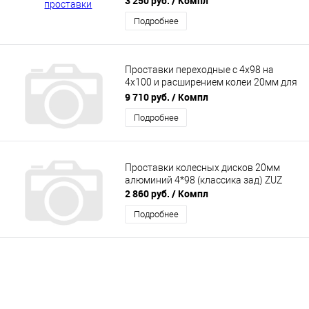
3 250 руб.
/ Компл
Подробнее
Проставки переходные с 4х98 на
4х100 и расширением колеи 20мм для
смены PCD и ЦО (ступица 58.6) на ВАЗ
9 710 руб.
/ Компл
2101-2107, 2108-21099, 2110-2112,
Подробнее
2113-2115, ЛАДА ГРАНТА, КАЛИНА,
КАЛИНА 2, ПРИОРА, ПРИОРА 2
Проставки колесных дисков 20мм
алюминий 4*98 (классика зад) ZUZ
2 860 руб.
/ Компл
Подробнее