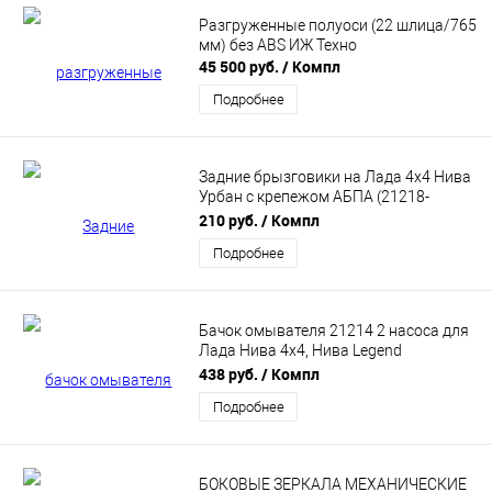
Разгруженные полуоси (22 шлица/765
мм) без ABS ИЖ Техно
45 500 руб.
/ Компл
Подробнее
Задние брызговики на Лада 4х4 Нива
Урбан с крепежом АБПА (21218-
8404410-10R)
210 руб.
/ Компл
Подробнее
Бачок омывателя 21214 2 насоса для
Лада Нива 4х4, Нива Legend
(21214520810210)
438 руб.
/ Компл
Подробнее
БОКОВЫЕ ЗЕРКАЛА МЕХАНИЧЕСКИЕ