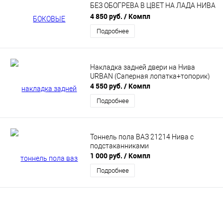
БЕЗ ОБОГРЕВА В ЦВЕТ НА ЛАДА НИВА
4Х4 УРБАН
4 850 руб.
/ Компл
Подробнее
Накладка задней двери на Нива
URBAN (Саперная лопатка+топорик)
4 550 руб.
/ Компл
Подробнее
Тоннель пола ВАЗ 21214 Нива с
подстаканниками
1 000 руб.
/ Компл
Подробнее