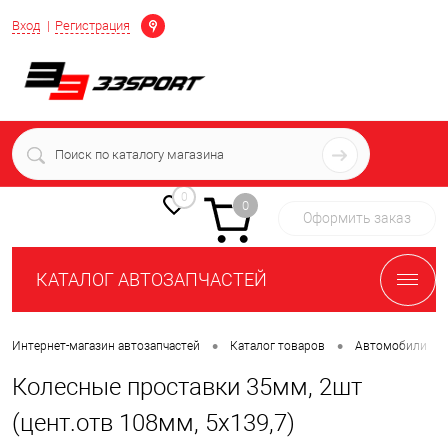
Определение
Вход
Регистрация
+7 (939) 716-10-06
пн-пт 7:00-16:00 МСК
0
0
Оформить заказ
КАТАЛОГ АВТОЗАПЧАСТЕЙ
•
•
•
Интернет-магазин автозапчастей
Каталог товаров
Автомобили
Колесные проставки 35мм, 2шт
(цент.отв 108мм, 5x139,7)