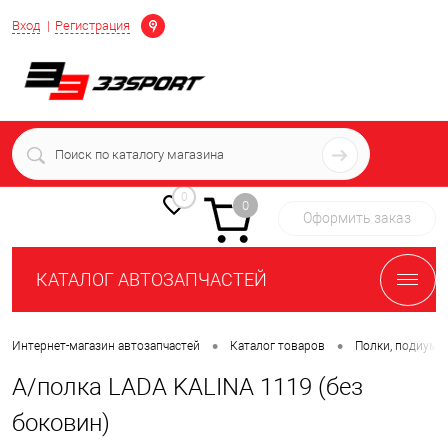
Определение
Вход
Регистрация
+7 (939) 716-10-06
пн-пт 7:00-16:00 МСК
0
0
Оформить заказ
КАТАЛОГ АВТОЗАПЧАСТЕЙ
•
•
Интернет-магазин автозапчастей
Каталог товаров
Полки, подиумы
А/полка LADA KALINA 1119 (без
боковин)