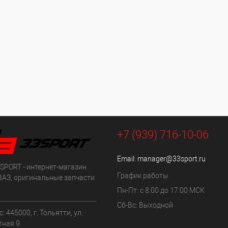
+7 (939) 716-10-06
Email:
manager@33sport.ru
SPORT - интернет-магазин
График работы
ВАЗ, оригинальные запчасти
Пн-Пт: с 8:00 до 17:00 МСК
Сб-Вс: Выходной
: 445000, г. Тольятти, ул.
ная 9.