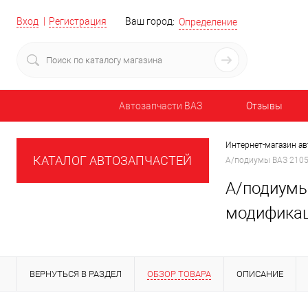
Вход
Регистрация
Ваш город:
Определение
Автозапчасти ВАЗ
Отзывы
Интернет-магазин ав
КАТАЛОГ АВТОЗАПЧАСТЕЙ
А/подиумы ВАЗ 2105,
А/подиумы 
модификац
ВЕРНУТЬСЯ В РАЗДЕЛ
ОБЗОР ТОВАРА
ОПИСАНИЕ