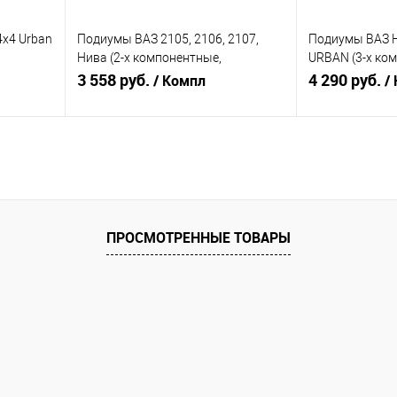
4x4 Urban
Подиумы ВАЗ 2105, 2106, 2107,
Подиумы ВАЗ 
Й
Нива (2-х компонентные,
URBAN (3-х ком
16хРУПОРНЫЙ ТВИТЕР),твитер
3 558 руб.
рупорным твит
4 290 руб.
/ Компл
/
внизу ЧПУ
В корзину
равнению
Купить в 1 клик
К сравнению
Купить в 1 к
аличии
В избранное
В наличии
В избранное
ПРОСМОТРЕННЫЕ ТОВАРЫ