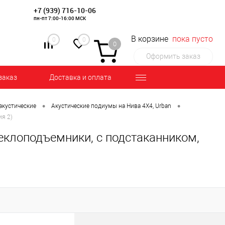
+7 (939) 716-10-06
пн-пт 7:00-16:00 МСК
В корзине
пока пусто
0
0
0
Оформить заказ
заказ
Доставка и оплата
•
•
акустические
Акустические подиумы на Нива 4Х4, Urban
ия 2)
теклоподъемники, с подстаканником,