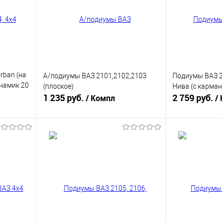
rban (на
А/подиумы ВАЗ 2101,2102,2103
Подиумы ВАЗ 21
намик 20
(плоское)
Нива (с карман
1 235 руб.
2 759 руб.
/ Компл
/
В корзину
равнению
Купить в 1 клик
К сравнению
Купить в 1 к
аличии
В избранное
В наличии
В избранное