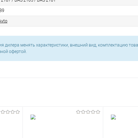
89
Avto
ия дилера менять характеристики, внешний вид, комплектацию това
чной офертой.