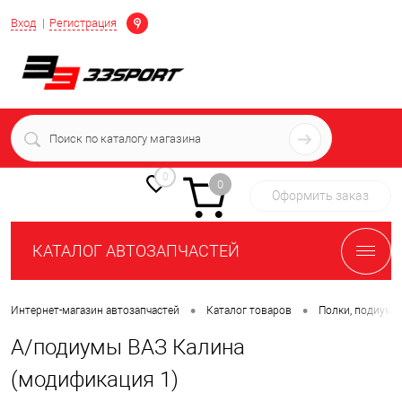
Определение
Вход
Регистрация
+7 (939) 716-10-06
пн-пт 7:00-16:00 МСК
0
0
Оформить заказ
КАТАЛОГ АВТОЗАПЧАСТЕЙ
•
•
Интернет-магазин автозапчастей
Каталог товаров
Полки, подиумы
А/подиумы ВАЗ Калина
(модификация 1)