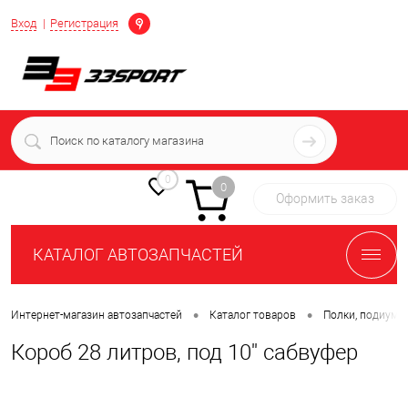
Определение
Вход
Регистрация
+7 (939) 716-10-06
пн-пт 7:00-16:00 МСК
0
0
Оформить заказ
КАТАЛОГ АВТОЗАПЧАСТЕЙ
•
•
Интернет-магазин автозапчастей
Каталог товаров
Полки, подиумы
Короб 28 литров, под 10'' сабвуфер