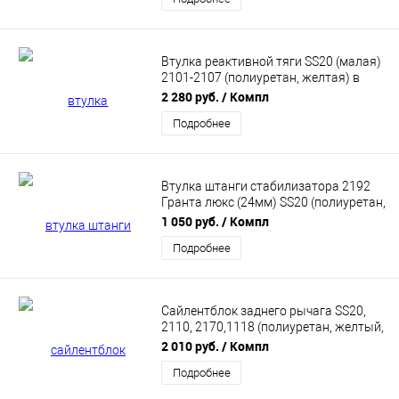
Втулка реактивной тяги SS20 (малая)
2101-2107 (полиуретан, желтая) в
упаковке 6шт SS70124
2 280 руб.
/ Компл
Подробнее
Втулка штанги стабилизатора 2192
Гранта люкс (24мм) SS20 (полиуретан,
желтая) 2шт SS70134
1 050 руб.
/ Компл
Подробнее
Сайлентблок заднего рычага SS20,
2110, 2170,1118 (полиуретан, желтый,
2шт) SS70111
2 010 руб.
/ Компл
Подробнее