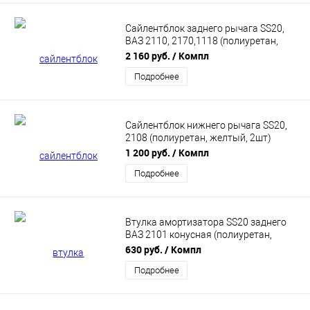
Сайлентблок заднего рычага SS20,
ВАЗ 2110, 2170,1118 (полиуретан,
красный, 2шт) SS70121
2 160 руб.
/ Компл
Подробнее
Сайлентблок нижнего рычага SS20,
2108 (полиуретан, желтый, 2шт)
SS70103
1 200 руб.
/ Компл
Подробнее
Втулка амортизатора SS20 заднего
ВАЗ 2101 конусная (полиуретан,
желтая) в упаковке 4шт SS70122
630 руб.
/ Компл
Подробнее