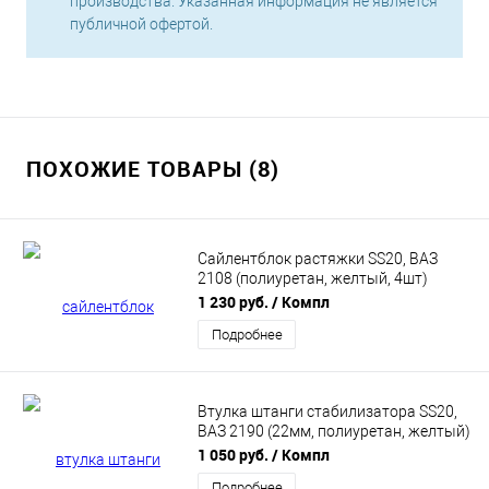
производства. Указанная информация не является
публичной офертой.
ПОХОЖИЕ ТОВАРЫ (8)
Сайлентблок растяжки SS20, ВАЗ
2108 (полиуретан, желтый, 4шт)
SS70104
1 230 руб.
/ Компл
Подробнее
Втулка штанги стабилизатора SS20,
ВАЗ 2190 (22мм, полиуретан, желтый)
2 шт SS70133
1 050 руб.
/ Компл
Подробнее