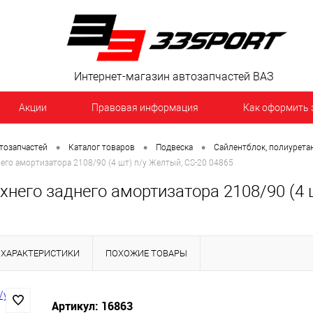
Интернет-магазин автозапчастей ВАЗ
Акции
Правовая информация
Как оформить 
•
•
•
тозапчастей
Каталог товаров
Подвеска
Сайлентблок, полиурета
него амортизатора 2108/90 (4 шт) п/у Желтый, CS-20 04865
хнего заднего амортизатора 2108/90 (4 
ХАРАКТЕРИСТИКИ
ПОХОЖИЕ ТОВАРЫ
Артикул: 16863