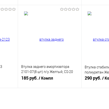
В корзину
равнению
Купить в 1 клик
К сравнению
Купить в 1 к
аличии
В избранное
В наличии
В избранное
23
Втулка заднего амортизатора
Втулка стабили
2101-07(8 шт) п/у Желтый, CS-20
полиуретан Же
(CS10433)
00154
185 руб.
290 руб.
/ Компл
/ К
В корзину
равнению
Купить в 1 клик
К сравнению
Купить в 1 к