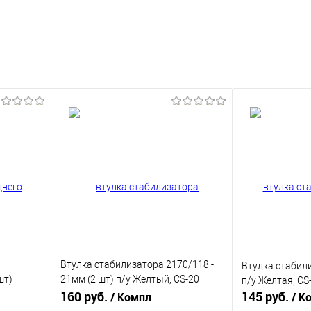
Втулка стабилизатора 2170/118 -
Втулка стабили
шт)
21мм (2 шт) п/у Желтый, CS-20
п/у Желтая, CS
, CS-20
06096
160 руб.
145 руб.
/ Компл
/ К