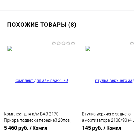
ПОХОЖИЕ ТОВАРЫ (8)
Комплект для а/м ВАЗ-2170
Втулка верхнего заднего
Приора подвески передней 20поз.,
амортизатора 2108/90 (4 
полиур "DRIVE" CS20 (CS10532)
5 460 руб.
полиуретан Красный DRIVE
145 руб.
/ Компл
/ Компл
06077