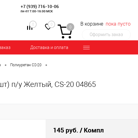
+7 (939) 716-10-06
пн-пт 7:00-16:00 МСК
В корзине
пока пусто
0
0
0
Оформить заказ
заказ
Доставка и оплата
•
•
н
Полиуретан CS-20
шт) п/у Желтый, CS-20 04865
145 руб.
/ Компл