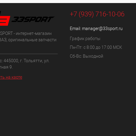
+7 (939) 716-10-06
Email:
manager@33sport.ru
SPORT - интернет-магазин
График работы
ВАЗ, оригинальные запчасти
Пн-Пт: с 8:00 до 17:00 МСК
Сб-Вс: Выходной
: 445000, г. Тольятти, ул.
ная 9.
ть на карте