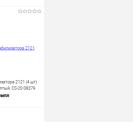
В корзину
лик
К сравнению
В наличии
затора 2121 (4 шт)
лтый, CS-20 08379
омпл
В корзину
лик
К сравнению