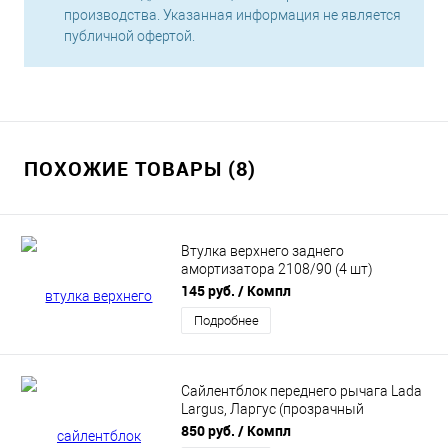
производства. Указанная информация не является
публичной офертой.
ПОХОЖИЕ ТОВАРЫ (8)
Втулка верхнего заднего
амортизатора 2108/90 (4 шт)
полиуретан Красный DRIVE, CS-20
145 руб.
/ Компл
06077
Подробнее
Сайлентблок переднего рычага Lada
Largus, Ларгус (прозрачный
полиуретан) "PROFI" CS20 (CS13495)
850 руб.
/ Компл