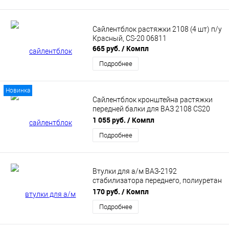
Сайлентблок растяжки 2108 (4 шт) п/у
Красный, CS-20 06811
665 руб.
/ Компл
Подробнее
Новинка
Сайлентблок кронштейна растяжки
передней балки для ВАЗ 2108 CS20
Drive (06812)
1 055 руб.
/ Компл
Подробнее
Втулки для а/м ВАЗ-2192
стабилизатора переднего, полиуретан
"DRIVE" CS20 (CS13865)
170 руб.
/ Компл
Подробнее