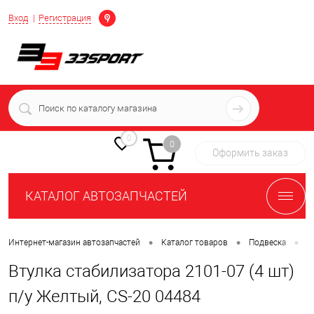
Определение
Вход
Регистрация
+7 (939) 716-10-06
пн-пт 7:00-16:00 МСК
0
0
Оформить заказ
КАТАЛОГ АВТОЗАПЧАСТЕЙ
•
•
•
Интернет-магазин автозапчастей
Каталог товаров
Подвеска
С
Втулка стабилизатора 2101-07 (4 шт)
п/у Желтый, CS-20 04484