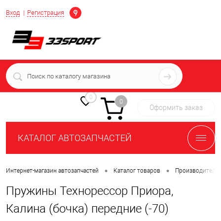
Определение
Вход
Регистрация
+7 (939) 716-10-06
пн-пт 7:00-16:00 МСК
0
0
Оформить заказ
КАТАЛОГ АВТОЗАПЧАСТЕЙ
•
•
Интернет-магазин автозапчастей
Каталог товаров
Производители
Пружины Технорессор Приора,
Калина (бочка) передние (-70)