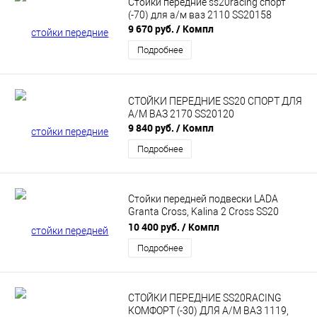
Стойки передние ss20racing спорт
(-70) для а/м ваз 2110 SS20158
9 670 руб.
/ Компл
Подробнее
СТОЙКИ ПЕРЕДНИЕ SS20 СПОРТ ДЛЯ
А/М ВАЗ 2170 SS20120
9 840 руб.
/ Компл
Подробнее
Стойки передней подвески LADA
Granta Cross, Kalina 2 Cross SS20
Стандарт SS20496
10 400 руб.
/ Компл
Подробнее
СТОЙКИ ПЕРЕДНИЕ SS20RACING
КОМФОРТ (-30) ДЛЯ А/М ВАЗ 1119,