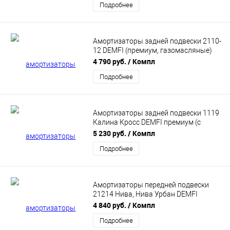
Подробнее
Амортизаторы задней подвески 2110-
12 DEMFI (премиум, газомасляные)
2шт SRC1012
4 790 руб.
/ Компл
Подробнее
Амортизаторы задней подвески 1119
Калина Кросс DEMFI премиум (с
завышением +15, газомасляные) 2шт
5 230 руб.
/ Компл
SRC1902
Подробнее
Амортизаторы передней подвески
21214 Нива, Нива Урбан DEMFI
(премиум, газомасляные) 2 шт
4 840 руб.
/ Компл
SFC2112
Подробнее