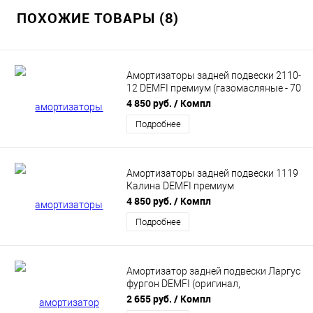
ПОХОЖИЕ ТОВАРЫ (8)
Амортизаторы задней подвески 2110-
12 DEMFI премиум (газомасляные - 70
мм) 2шт SRC1070
4 850 руб.
/ Компл
Подробнее
Амортизаторы задней подвески 1119
Калина DEMFI премиум
(газомасляные - 50 мм) 2шт SRC1950
4 850 руб.
/ Компл
Подробнее
Амортизатор задней подвески Ларгус
фургон DEMFI (оригинал,
газомасляный) 1шт SRALL15
2 655 руб.
/ Компл