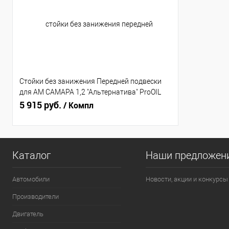
Стойки без занижения Передней подвески
для AM САМАРА 1,2 "Альтернатива" ProOIL
маслянные (АК108.2905.002/003-10)
5 915 руб.
/ Компл
Каталог
Наши предложен
Автомобили
Новости, акции и конкурсы
Производители
Двигатель