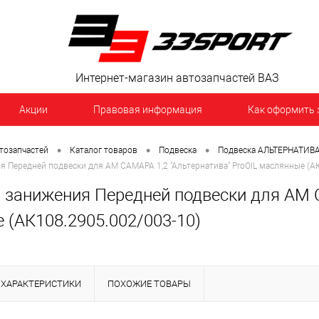
Интернет-магазин автозапчастей ВАЗ
Акции
Правовая информация
Как оформить 
•
•
•
тозапчастей
Каталог товаров
Подвеска
Подвеска АЛЬТЕРНАТИВ
я Передней подвески для AM САМАРА 1,2 "Альтернатива" ProOIL маслянные (А
з занижения Передней подвески для AM С
 (АК108.2905.002/003-10)
ХАРАКТЕРИСТИКИ
ПОХОЖИЕ ТОВАРЫ