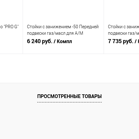
о "PRO G"
Стойки с занижением -50 Передней
Стойки с зани
подвески газ/масл для A/M
подвески газ/м
Десятого семейства
6 240 руб.
"Альтернатива
7 735 руб.
/ Компл
/
"Альтернатива"
(АК170.2905.00
(АК110.2905.002/003-50)
В корзину
равнению
Купить в 1 клик
К сравнению
Купить в 1 к
аличии
В избранное
В наличии
В избранное
ПРОСМОТРЕННЫЕ ТОВАРЫ