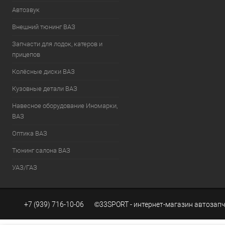
Автозвук
Внешний тюнинг ВАЗ
Запчасти для лодок, катеров и
прицепов
Колёсные диски ВАЗ
Кузовные детали ВАЗ
Навесное оборудование Иномарки,
ВАЗ
Оптика ВАЗ
Тюнинг салона ВАЗ
УАЗ/ГАЗ
+7 (939) 716-10-06 ©33SPORT - интернет-магазин автозапч