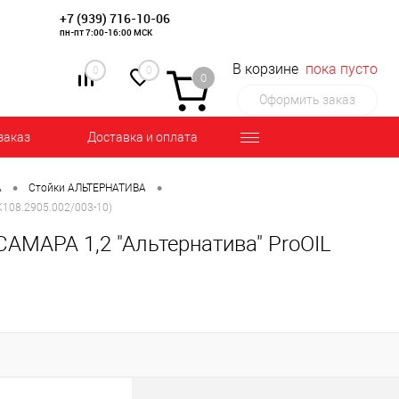
+7 (939) 716-10-06
пн-пт 7:00-16:00 МСК
В корзине
пока пусто
0
0
0
Оформить заказ
заказ
Доставка и оплата
•
•
А
Стойки АЛЬТЕРНАТИВА
К108.2905.002/003-10)
АМАРА 1,2 "Альтернатива" ProOIL