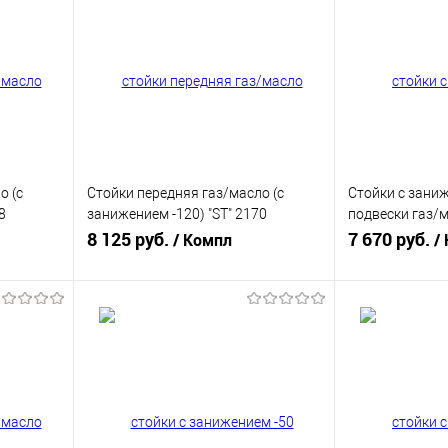
о (с
Стойки передняя газ/масло (с
Стойки с зани
8
занижением -120) "ST" 2170
подвески газ/
АЛЬТЕРНАТИВА
8 125 руб.
Десятого семе
7 670 руб.
/ Компл
/
(АК170.2905.002/003-120)
"Альтернатива"
(АК110.2905.00
В корзину
равнению
Купить в 1 клик
К сравнению
Купить в 1 к
аличии
В избранное
В наличии
В избранное