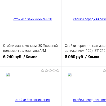
Стойки с занижением -30 Передней
Стойки передняя газ/масл
подвески газ/масл для A/M
занижением -120) "ST" 210
Десятого семейства
6 240 руб.
АЛЬТЕРНАТИВА
8 060 руб.
/ Компл
/ Компл
"Альтернатива"
(АК108.2905.002/003-120)
(АК110.2905.002/003-30)
В корзину
В корзину
Купить в 1 клик
К сравнению
Купить в 1 клик
К с
В избранное
В наличии
В избранное
В н