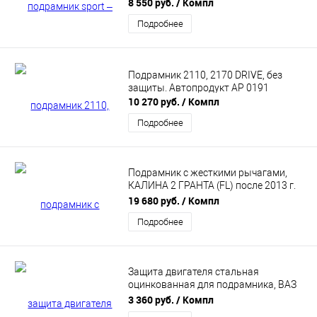
8 550 руб.
/ Компл
Подробнее
Подрамник 2110, 2170 DRIVE, без
защиты. Автопродукт АР 0191
10 270 руб.
/ Компл
Подробнее
Подрамник с жесткими рычагами,
КАЛИНА 2 ГРАНТА (FL) после 2013 г.
АВТОПРОДУКТ AP 0591
19 680 руб.
/ Компл
Подробнее
Защита двигателя стальная
оцинкованная для подрамника, ВАЗ
КАЛИНА ГРАНТА ДАТСУН
3 360 руб.
/ Компл
АВТОПРОДУКТ AP 0596