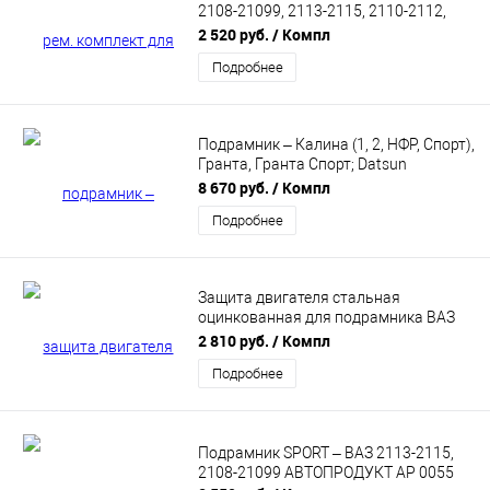
2108-21099, 2113-2115, 2110-2112,
КАЛИНА, ГРАНТА, ПРИОРА, Datsun
2 520 руб.
/ Компл
АВТОПРОДУКТ AP 0045
Подробнее
Подрамник – Калина (1, 2, НФР, Спорт),
Гранта, Гранта Спорт; Datsun
Автопродукт АР 0556
8 670 руб.
/ Компл
Подробнее
Защита двигателя стальная
оцинкованная для подрамника ВАЗ
2108-21099, 2113-2115 АвтоПродукт
2 810 руб.
/ Компл
АР 0071
Подробнее
Подрамник SPORT – ВАЗ 2113-2115,
2108-21099 АВТОПРОДУКТ AP 0055