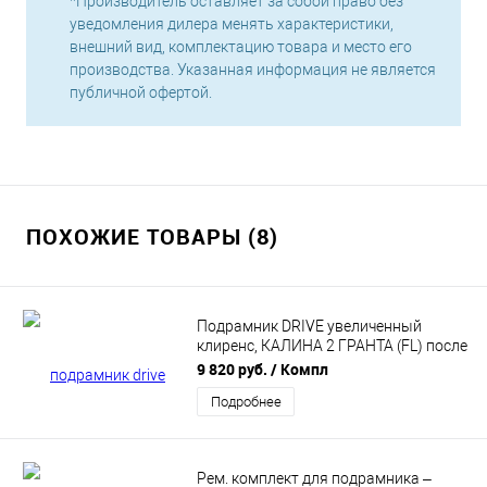
*Производитель оставляет за собой право без
уведомления дилера менять характеристики,
внешний вид, комплектацию товара и место его
производства. Указанная информация не является
публичной офертой.
ПОХОЖИЕ ТОВАРЫ (8)
Подрамник DRIVE увеличенный
клиренс, КАЛИНА 2 ГРАНТА (FL) после
2013 г. АВТОПРОДУКТ AP 0592
9 820 руб.
/ Компл
Подробнее
Рем. комплект для подрамника –