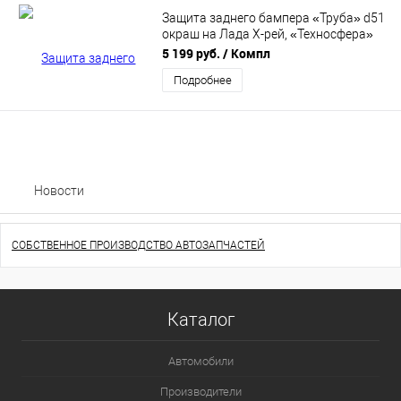
Защита заднего бампера «Труба» d51
окраш на Лада Х-рей, «Техносфера»
3418
5 199 руб.
/ Компл
Подробнее
Новости
СОБСТВЕННОЕ ПРОИЗВОДСТВО АВТОЗАПЧАСТЕЙ
Каталог
Автомобили
Производители