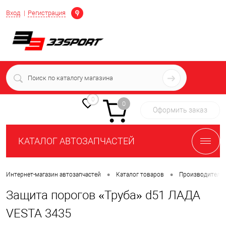
Определение
Вход
Регистрация
+7 (939) 716-10-06
пн-пт 7:00-16:00 МСК
0
0
Оформить заказ
КАТАЛОГ АВТОЗАПЧАСТЕЙ
•
•
Интернет-магазин автозапчастей
Каталог товаров
Производители
Защита порогов «Труба» d51 ЛАДА
VESTA 3435