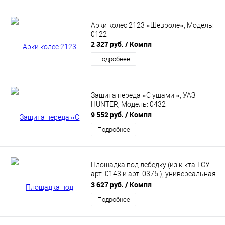
Арки колес 2123 «Шевроле», Модель:
0122
2 327 руб.
/ Компл
Подробнее
Защита переда «С ушами », УАЗ
HUNTER, Модель: 0432
9 552 руб.
/ Компл
Подробнее
Площадка под лебедку (из к-кта ТСУ
арт. 0143 и арт. 0375 ), универсальная
для 2123 «Шеви» (0173)
3 627 руб.
/ Компл
Подробнее