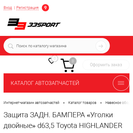
Определение
Вход
Регистрация
+7 (939) 716-10-06
пн-пт 7:00-16:00 МСК
0
0
Оформить заказ
КАТАЛОГ АВТОЗАПЧАСТЕЙ
•
•
Интернет-магазин автозапчастей
Каталог товаров
Навесное обору
Защита ЗАДН. БАМПЕРА «Уголки
двойные» d63,5 Toyota HIGHLANDER